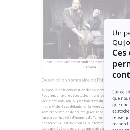
Jean-Pierre Masson et Andrée Champagne (Photo: Rad
Canada)
Description sommaire de l'histoire
À l'époque de la colonisation des Laurentides, Séraphin
Poudrier, un avare détestable, intransigeant et obsédé pa
vice, tient sous son joug les habitants du village dont il est 
maire. Malgré ses défauts, on lui voue quand même une
admiration mêlée de crainte grâce à son intelligence, à sa
ruse, à son habileté d'homme d'affaires, d'usurier et d'a
des terres. Aussi plaint-on sa jolie femme Donalda,
condamnée à une existence misérable à ses côtés. Cette