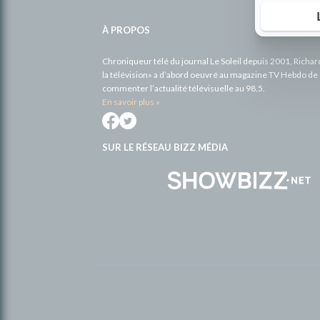
Informations
complémentaires
À PROPOS
Chroniqueur télé du journal Le Soleil depuis 2001, Richa
la télévision» a d’abord oeuvré au magazine TV Hebdo de 
commenter l’actualité télévisuelle au 98,5.
En savoir plus »
SUR LE RÉSEAU BIZZ MÉDIA