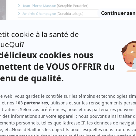
Jean-Pierre Masson
(
Séraphin Poudrier
)
Andrée Champagne
(
Donalda Laloge
)
Gabriel Gascon
(
Alexis Labranche
1956
-
1965
)
Guy Provost
(
Honoré Mercier et Alexis Labranche
1965
-
1970
)
Yvon Leroux
(
Toussaint Dursol, Jim et Bidou Laloge
)
Louis-Philippe Hébert
(
François-Xavier Laloge
)
Andrée Boucher
(
Artémise Baltour-Labranche
)
io-
Denise Filiatrault
(
Délima Poudrier
)
Armand Leguet
(
Pit Caribou
)
Henri Poitras
(
Jambe-de-Bois
)
Eugène Daignault
(
Père Ovide Ruisselet
1956
-
1960
)
Pierre Daignault
(
Père Ovide Ruisselet
1960
-
1970
)
r son
Andrée Basilières
(
Angélique Pothier
)
le
Janine Sutto
(
Prudence Pothier
)
Guy Provencher
(
Bill Wabo
)
gent
Camille Ducharme
(
Notaire Romain Lepotiron
)