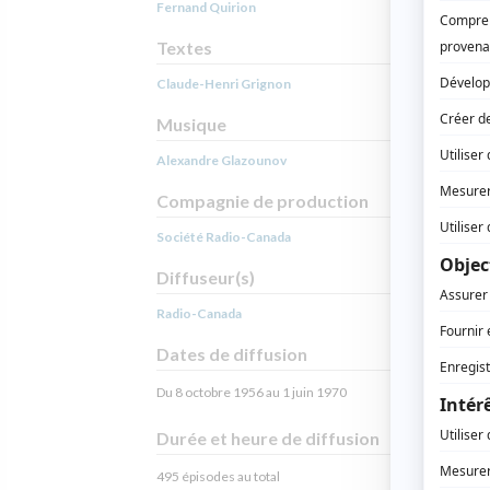
Fernand Quirion
Textes
Claude-Henri Grignon
Musique
Alexandre Glazounov
Compagnie de production
Société Radio-Canada
Diffuseur(s)
Radio-Canada
Dates de diffusion
Du 8 octobre 1956 au 1 juin 1970
Durée et heure de diffusion
495 épisodes au total