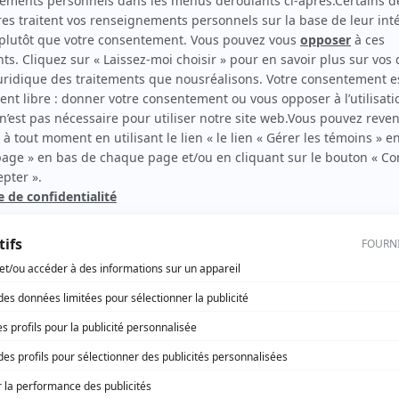
Paul Desmarteaux
(
Curé Antoine Labelle
)
Paul Dupuis
(
Arthur Buies
)
user
Jean Brousseau
(
Dr Jérôme Marignon
)
rand-
René Caron
(
Todore Bouchonneau
)
 père
Janine Fluet
(
Gladys «Baby» Mayfair
)
Serge Turgeon
(
Léon Dalbrand
)
Ginette Blais
(
Iphigénie Lepotiron
)
ois,
Gérard Paradis
(
Basile Fourchu
)
bec)
Élizabeth Lesieur
(
Nanette Laloge
)
Raymond Royer
(
Joseph-Néron Dubouquet
)
Hector Charland
(
Évangéliste Poudrier
)
.net
Réjane Desrameaux
(
Georgianna Bouchonneau
)
Gisèle Mauricet
(
Rosa-Rose Ducresson
)
Thérèse Cadorette
(
Scholastique «La Scole» Fourchu
)
Geneviève Bujold
(
Julie Fourchu
)
Edgar Fruitier
(
René Lecardeur
)
Germaine Giroux
(
Victorine «La Lionne» Maltère-
Ruisselet
)