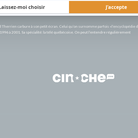
rd Therrien carbure à son petit écran. Celui qu’on surnomme parfois «l’encyclopédie 
1996 à 2001. Sa spécialité: la télé québécoise. On peut l’entendre régulièrement