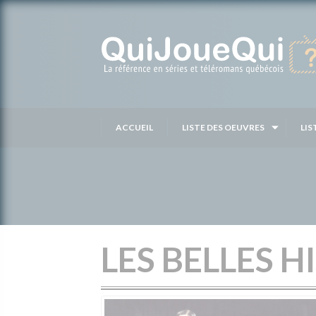
Passer
au
contenu
ACCUEIL
LISTE DES OEUVRES
LIS
LES BELLES H