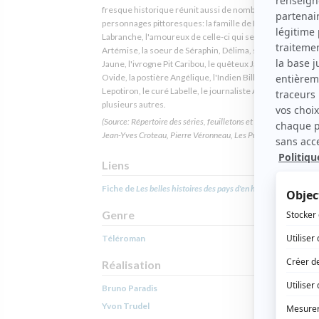
fresque historique réunit aussi de nombreux autres
personnages pittoresques: la famille de Donalda, Alexis
Labranche, l'amoureux de celle-ci qui se résignera à épo
Artémise, la soeur de Séraphin, Délima, surnommée la G
Jaune, l'ivrogne Pit Caribou, le quêteux Jambe-de-Bois, le
Ovide, la postière Angélique, l'Indien Bill Wabo, le notaire
Lepotiron, le curé Labelle, le journaliste Arthur Buies et
plusieurs autres.
(Source: Répertoire des séries, feuilletons et téléromans québéc
Jean-Yves Croteau, Pierre Véronneau, Les Publications du Qué
Liens
Fiche de
Les belles histoires des pays d'en haut
sur Showbizz
Genre
Téléroman
Réalisation
Bruno Paradis
Yvon Trudel