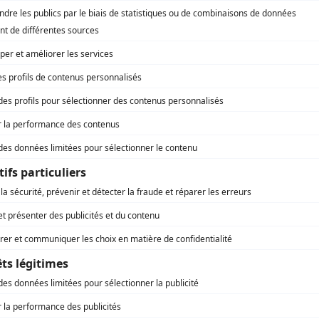
George Alexander
(
H.J. Beemer
)
Thérèse Arbic
(
Donatienne
)
Jacques Auger
(
Dr Jules Prévost
)
Jeannine Beaubien
(
Octavienne
)
Maurice Beaupré
(
Anthime Chevron
)
Julien Bessette
(
Curé Jean-Baptiste Marie Raudin
)
Jacques Bilodeau
(
Janvier Ruisselet
)
J. Adjutor Bourré
(
Père Josaphat Destreilles
)
Georges Bouvier
(
Grand capot
)
Juliette Béliveau
(
Caroline Malterre
)
Marcel Cabay
(
Dr Joseph Clément Bouclier
)
Monique Chailler
(
Félicia Pothier
)
Roland Chenail
(
Dr Cyprien Marignon
)
Gilbert Chénier
(
Jujube
)
Yves Corbeil
(
Élzéar «Boulé» Fourchu
)
Rolland D'Amour
(
J.A. Lacour
)
Colette Dorsay
(
Julia Destreilles et Marguerite «La Gritte»
de la Chaumière
)