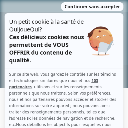
Passer
MENU
au
contenu
Recherche avancée »
ALEXANDRE GLAZOUNOV
Liens
Fiche de Alexandre Glazounov sur Showbizz.net