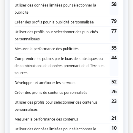
Les Boys
(
Thérèse
)
Nos étés
(
Roberte Bélanger
)
L'Auberge du chien noir
(
Simone Hébert
2003
)
L'âme soeur
(
Mme Lalumière
)
Le 101 ouest, avenue des Pins
(
Suzon
)
Poivre et sel
(
Mme Gariépy
1984
)
Les Brillant
(
Claire Théoret
)
Chez Denise
(
Rôle inconnu
)
Dominique
(
Carmen Lamothe
)
Chère Isabelle
(
Nicole Bégin
)
À la monnaie du pape
(
Nicolette
)
Le major Plum Pouding
(
Bibiane
)
D'Iberville
(
Louise de Beaujeu
)
George et Margaret
(
Frankie
)
La souris verte
(
Makita
)
Atout... meurtre
(
Une cigarette-girl
)
La Balsamine
(
Élise
)