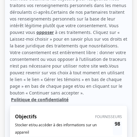
(Source: Photo: Fontaine de Lamirande, agents artistiques)
Liens
Fiche de Françoise Lemieux sur Showbizz.net
Personnages
Les beaux malaises
(
Ginette Tremblay
)