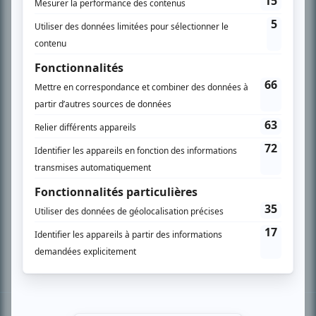
PLAN DU SITE
Accueil
Liste des oeuvres
Liste des comédiens
Recherche avancée
À propos
Nous contacter
Termes et conditions
Politique de confidentialité
Gestion du consentement