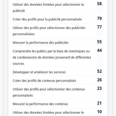
Quatuor: La marque de Dieu
(
M. St-Léger
)
Le courrier du roy
(
Le capitaine
)
Sang et or
(
Rôle inconnu
)
La pension Velder
(
M. Van Bol
)
Opération-mystère
(
Le professeur Narthon et Arsène
)
Le téléthéâtre: La puissance et la gloire
(
Le cantinier
)
Le téléthéâtre: Une lettre perdue
(
Prystanda
)
Quatuor: Les vacances de Maigret
(
Rôle inconnu
)
Les belles histoires des pays d'en haut
(
Dr Joseph Clément Bouclier
)
Pinocchio
(
Rôle inconnu
)
Taille-Fer
(
Rôle inconnu
)
Autres contributions
Entre quatre murs
Auteur
Jeunes en liberté
Auteur
Le clan Beaulieu
Auteur