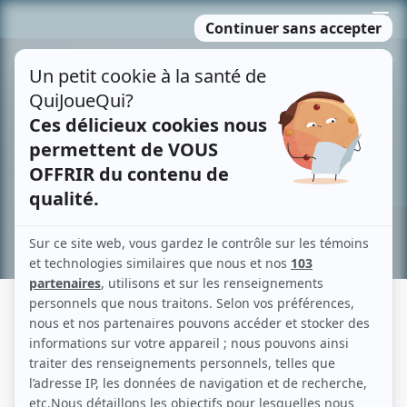
Passer
MENU
au
contenu
Recherche avancée »
MARCEL CABAY
Liens
Fiche de Marcel Cabay sur Showbizz.net