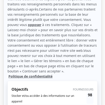
Personnages
Lorenzaccio
(
Rôle inconnu
)
Le Pirate Maboule
(
Gros-Orteil
)
Sol et Gobelet
(
Le propriétaire
)
Les Martin
(
Rôle inconnu
)
Soirée au théâtre: Croque-monsieur
(
M. Bécot
)
Soirée au théâtre: Le malade imaginaire
(
M. Bonnefoy
)
Lecoq et fils
(
Boris
)
Cet animal étrange
(
Rôle inconnu
)
Moi et l'autre
(
Bruno Benjamin
)
Monsieur Lecoq
(
Huissier
)
Le square
(
Rôle inconnu
)
Marcus
(
Rôle inconnu
)
Théâtre du dimanche: Maigret et la grande perche
(
Rôle inconnu
)
Ouragan
(
Soleil Levant
)