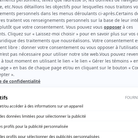
Septième nord
(
Infirmière
)
Les belles histoires des pays d'en haut
(
Iphigénie
Lepotiron
)
rd Therrien carbure à son petit écran. Celui qu’on surnomme parfois «l’encyclopédie 
1996 à 2001. Sa spécialité: la télé québécoise. On peut l’entendre régulièrement