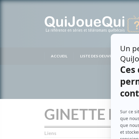
Passer
au
contenu
ACCUEIL
LISTE DES OEUVRES
LIS
GINETTE BLA
Liens