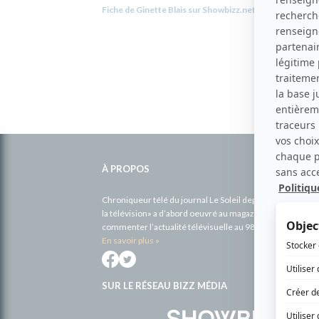
Fiche de Ginette Blais sur Showbizz.net
Informations
complémentaires
À PROPOS
Chroniqueur télé du journal Le Soleil depuis 2001, Richa
la télévision» a d’abord oeuvré au magazine TV Hebdo de 
commenter l’actualité télévisuelle au 98,5.
En savoir plus »
SUR LE RÉSEAU BIZZ MÉDIA