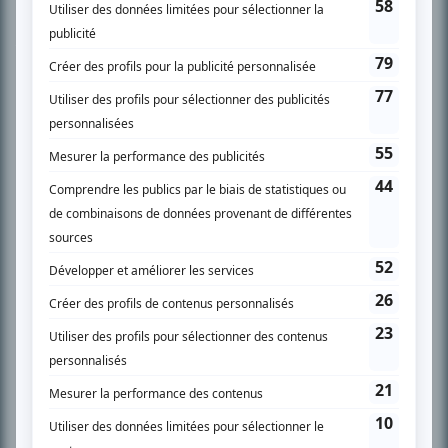
Chroniqueur télé du journal Le Soleil depuis 2001, Richard Therrien carbure à
son petit écran. Celui qu’on surnomme parfois «l’encyclopédie de la
télévision» a d’abord oeuvré au magazine TV Hebdo de 1996 à 2001. Sa
spécialité: la télé québécoise. On peut l’entendre régulièrement commenter
l’actualité télévisuelle au 98,5.
En savoir plus »
SUR LE RÉSEAU BIZZ MÉDIA
PLAN DU SITE
Accueil
Liste des oeuvres
Liste des comédiens
Recherche avancée