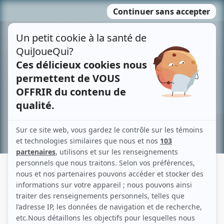
Passer
MENU
au
contenu
Recherche avancée »
GEORGE ALEXANDER
Liens
Fiche de George Alexander sur Showbizz.net