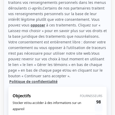
(Source: Métropole Films Distribution)
Liens
Fiche de Geneviève Bujold sur Showbizz.net
Personnages
L'emprise
(
La femme battue
)