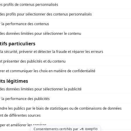
Radisson
(
Rôle inconnu
)
Les belles histoires des pays d'en haut
(
Picote
)
Nérée Tousignant
(
Émilien
)
Le Survenant
(
Parfait
)
Toi et moi
(
Rôle inconnu
)
14, rue de Galais
(
Buandier
)
La mégère apprivoisée
(
Curtis
)
La nuit du 16 janvier
(
Le secrétaire de l'avocat Stevens
)
Le grenier aux images
(
Rôle inconnu
)