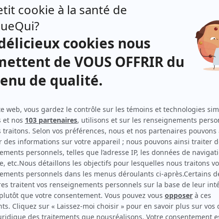
Un amour de quartier
(
Ernest
)
Catherine Provost, fille du roy
(
Rôle inconnu
)
À plein temps
(
Adrien Pommainville
1984
)
Entre chien et loup
(
Quêteux Bonenfant
)
De jour en jour
(
Léo Lapierre
)
Frédéric
(
Louis
)
Duplessis
(
Antonio Élie
)
À cause de mon oncle
(
Rôle inconnu
)
Le pont
(
Albert Fortier
)
La maisonnée: Portrait de famille
(
Rôle inconnu
)
Aux yeux du présent: Québec-confédération
(
M. Lavoie
)
La maisonnée: Chanson pour un garagiste
(
Rôle inconnu
)
Aux yeux du présent: le rapport Durham
(
Adam Thom
)
Aux yeux du présent: Camilien Houde
(
Avocat
)
Rosa
(
Joseph
)
La Petite Patrie
(
M. Thibault
)
Picotine
(
Voix de Poildepluche
)