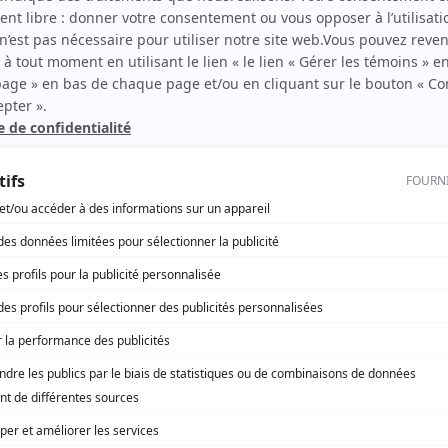
La feuille d'érable
(
Marin et M. Barbe
)
Symphorien
(
Rôle inconnu
)
Quelle famille!
(
Garagiste
)
Picolo II
(
Le docteur
)
Fanfreluche
(
Le propriétaire de la boutique, l'ours, Oulouic
et un vagabond
)
Septième nord
(
Patient
)
Théâtre du dimanche: Le temps qu'il fait
(
Rôle inconnu
)
Le mors aux dents
(
Frère
)
Ouragan
(
Rôle inconnu
)
Le grand duc
(
Rôle inconnu
)
César
(
Rôle inconnu
)
Le courrier du roy
(
Rôle inconnu
)
Quatuor: Le cheval de Troie
(
Napoléon Troie
)
Panoramique: Les 90 jours
(
Albert Métivier
)
Au Chenal du Moine
(
Parfait
)
La pension Velder
(
Eugène Bujold
)
La lanterne magique
(
Rôle inconnu
)