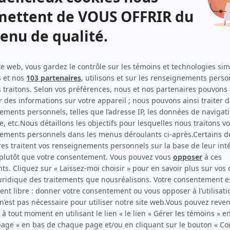
Métro boulot dodo
(
Le gardien
)
Les Moineau et les Pinson
(
Père Lafond
)
Le temps d'une paix
(
Le cultivateur
)
Terre humaine
(
Maurice Gélinas
)
Les contes du tsar
(
Rôle inconnu
)
Duplessis
(
Paul Benoît
)
Dominique
(
Rôle inconnu
)
Scénario: Plus ça change, moins c'est pareil
(
Un ouvrier
)
Du tac au tac
(
Le huissier
1979
)
Scénario: Rose et Henri
(
Ti-Gros
)
Quinze ans plus tard
(
Alphonse
)
La Petite Patrie
(
M. Godon
)
Comme tout l'monde
(
Rôle inconnu
)
La feuille d'érable
(
Rôle inconnu
)
D'Iberville
(
Rôle inconnu
)
Moi et l'autre
(
Policier
)
Absolvo te
(
Pierrot
)