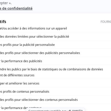
Théâtre du dimanche: Le temps qu'il fait
(
Rôle inconnu
)
Ouragan
(
Léonidas Dufour
)
CF-RCK
(
Rôle inconnu
)
Panoramique: Les 90 jours
(
Rôle inconnu
)
Les belles histoires des pays d'en haut
(
Le grand William
)
Toi et moi
(
Rôle inconnu
)
rd Therrien carbure à son petit écran. Celui qu’on surnomme parfois «l’encyclopédie 
1996 à 2001. Sa spécialité: la télé québécoise. On peut l’entendre régulièrement