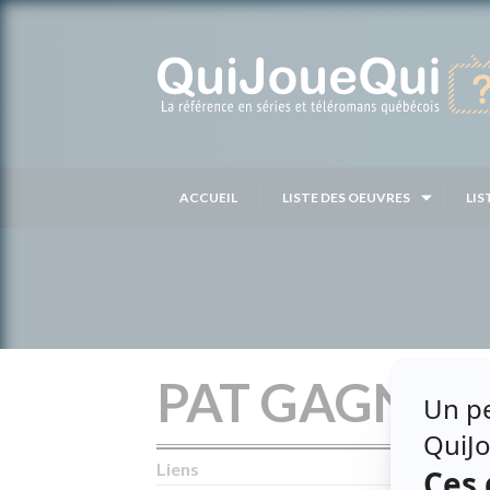
Passer
au
contenu
ACCUEIL
LISTE DES OEUVRES
LIS
PAT GAGNO
Liens