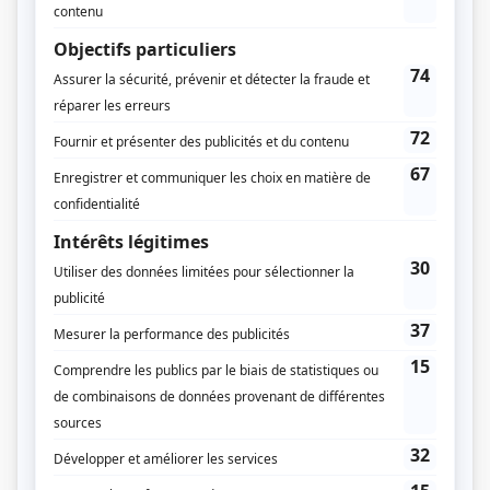
Musique
Michel Corriveau
Jérémie Corriveau
Compagnie de production
Encore Télévision
Productions Sovimage
Diffuseur(s)
ICI Radio-Canada Télé
Dates de diffusion
Du 11 janvier 2016 au 8 février 2021
Durée et heure de diffusion
52 épisodes au total
Saison 1: Diffusée chaque lundi à 21h00
(60 minutes)
Saison 2: Diffusée chaque lundi à 21h00
(60 minutes)