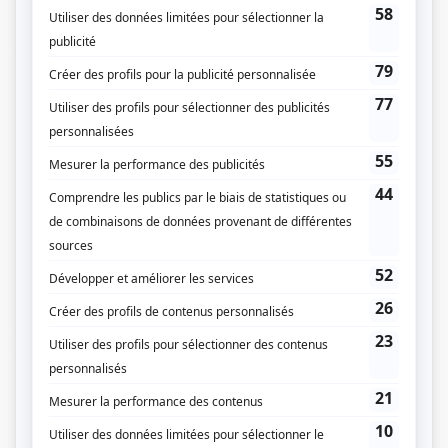
de colonisation du curé Labelle, les enjeux politiques et le rôle de l’Église, le
destin imprévisible de personnages hauts en couleurs, dont le trio passionnel
formé par Séraphin, Alexis et Donalda. Inspirée de l'oeuvre de Claude-Henri
Grignon.
(Fourni par la production)
Liens
Fiche de
Les pays d'en haut
sur Showbizz.net
Genre
Série
Réalisation
Sylvain Archambault
Yan Lanouette Turgeon
Yan England
Textes
Gilles Desjardins