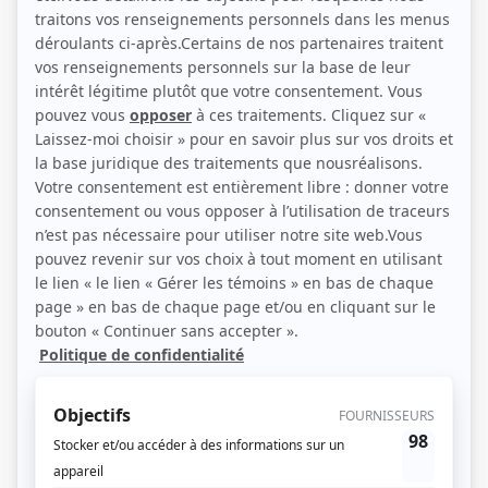
Vincent Leclerc, Sarah-Jeanne Labrosse et Maxime Le Flaguais (Photo: ICI
Radio-Canada Télé)
Description sommaire de l'histoire
L'histoire nous replonge à la fin du XIXe siècle, dans cette période historique
du peuplement et du développement de ces contrées du Nord. La série
dramatique évoque les défis de la colonisation de ce «Far West» québécois en
abordant, sans compromis, les manigances de Séraphin, les efforts incessants