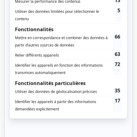
Saison 3: Diffusée chaque lundi à 21h00
(60 minutes)
Saison 4: Diffusée chaque lundi à 21h00
(60 minutes)
Saison 5: Diffusée chaque lundi à 21h00
(60 minutes)
Saison 6: Diffusée chaque lundi à 21h00
(60 minutes)
Récompenses
Gala Artis 2021 - Personnalité féminine de l'année - Julie Le Breton (Délima
Poudrier)
Gala Artis 2021 - Rôle féminin séries dramatiques saisonnières - Sarah-
Jeanne Labrosse (Donalda Laloge)
Prix Gémeaux 2021 - Meilleur son fiction
Prix Gémeaux 2021 - Meilleurs décors fiction
Prix Gémeaux 2021 - Meilleure création de costumes fiction
Prix Gémeaux 2021 - Meilleure musique originale fiction - Jérémie Corriveau
Prix Gémeaux 2021 - Meilleure musique originale fiction - Michel Corriveau
Prix Gémeaux 2021 - Meilleur thème musical toutes catégories - Michel
Corriveau
Prix Gémeaux 2020 - Meilleure musique originale fiction - Michel Corriveau
Gala Artis 2019 - Rôle masculin séries dramatiques saisonnières - Antoine