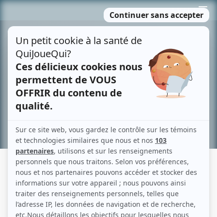
Passer
MENU
au
contenu
Recherche avancée »
LES PAYS D'EN HAUT
Fiche détaillée
Liste des épisodes