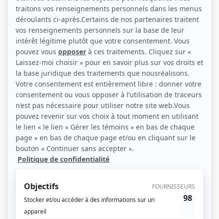
François Papineau (Photo: Radio-Canada)
Description sommaire de l'histoire
Ulysse, après plusieurs années de guerre contre Troie, rentre enfin chez lui.
Mais la mer sera contre lui; il affrontera mille dangers, perdra son équipage,
sera pris en otage par une déesse, rencontrant mille créatures. Pénélope, son
épouse, et son fils Télémaque, font patienter les prétendants du mieux qu'ils
le peuvent, jusqu'au retour du mari et père. De retour sur sa terre natale,
Ulysse ne sera pas au bout de ses peines... Adaptation de Dominic Champagne
et Alexis Martin et mise en scène de Dominic Champagne.
(Source: MonTheatre.qc.ca)