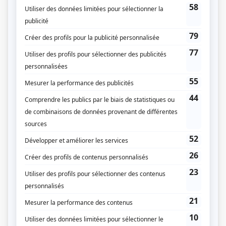
Liens
Fiche de
L'odyssée
sur Showbizz.net
Genre
Téléthéâtre ou dramatique
Réalisation
Pierre Séguin
Textes
Homère
Musique
Pierre Benoit
Compagnie de production
Les Productions Sogestalt