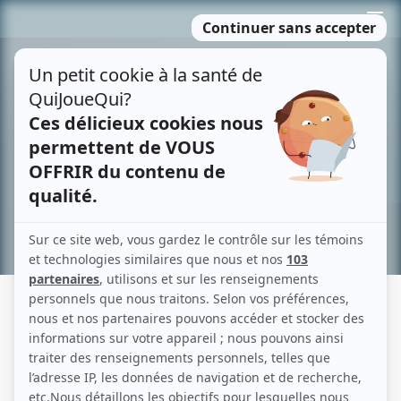
Passer
MENU
au
contenu
Recherche avancée »
L'ODYSSÉE