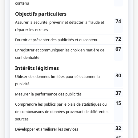
Diffuseur(s)
Radio-Canada
Dates de diffusion
Le 7 décembre 2003
Durée et heure de diffusion
1 épisode au total
Saison 1: Diffusée le dimanche à 19h30
(150 minutes)
Récompenses
Prix Gémeaux 2004 - Meilleure émission dramatique
Prix Gémeaux 2004 - Meilleure réalisation émission dramatique - Pierre
Séguin
Distribution