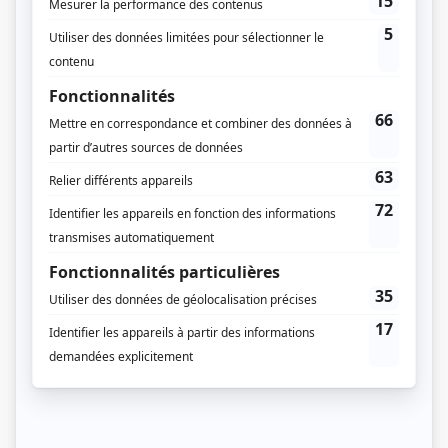
François Papineau
(
Ulysse
)
Pierre Lebeau
(
Laërte
)
Dominique Quesnel
(
Pénélope, Anticlée
)
Guillaume Chouinard
(
Télémaque
)
Claude Despins
(
Eurymaque, Anticloos
)
Jacinthe Laguë
(
Mélantho, Calypso, Nausicaa
)
Julie Castonguay
(
Athéna
)
Michel-André Cardin
(
Amphinomos, Politès
)
Norman Helms
(
Antinoos, Euryloque
)
Sylvie Moreau
(
Euryclée, Circé
)
Éric Forget
(
Iros, Périmède
)
Jean-Guy Bouchard
(
Liodès, Elpénor
)
André Barnard
(
Muse, musicien
)
Pierre Benoit
(
Muse, musicien
)
Ludovic Bonnier
(
Muse, musicien
)