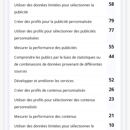
référendum sur le retour du Québec dans la fédération canadienne, le
président Hamelin doit absolument renverser la vapeur. Voulant profiter de ce
contexte, le président des États-Unis, en quête d’espace et de ressources
naturelles, ​lui propose un échange de territoire: un bout de Floride contre une
partie du Grand Nord du Québec. Hamelin croit qu'il a peut-être trouvé le
projet de société rassembleur et populaire qu'il attendait depuis longtemps:
faire en sorte qu’on ne puisse plus dire «Mon pays ce n’est pas un pays, c'est
l'hiver». Mais il y a loin de la coupe aux lèvres...
(Fourni par la production)
Liens
Fiche de
La Maison-Bleue
sur Showbizz.net
Genre
Comédie
Réalisation
Ricardo Trogi
Textes
Ricardo Trogi