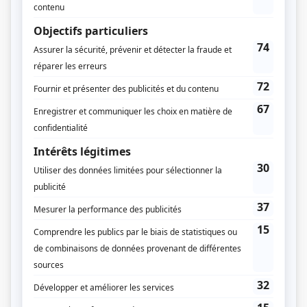
Daniel Savoie
Musique
Frédéric Bégin
Compagnie de production
KOTV
Diffuseur(s)
ICI Radio-Canada Télé
ICI TOU.TV Extra
Dates de diffusion
Du 6 janvier 2021 au 12 juin 2023
Durée et heure de diffusion
30 épisodes au total
Saison 1: Diffusée chaque mercredi à 21h00
(30 minutes)