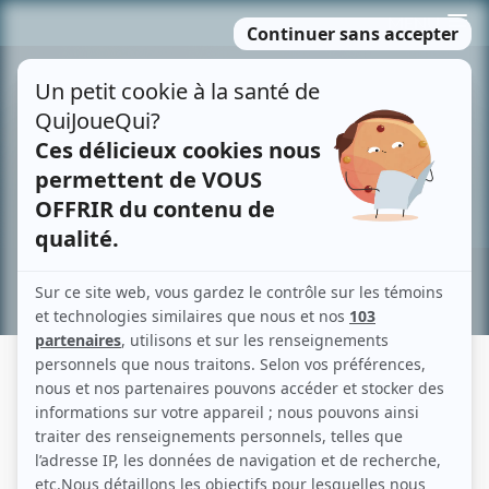
Passer
MENU
au
contenu
Recherche avancée »
LA MAISON-BLEUE
Fiche détaillée
Liste des épisodes