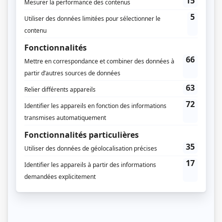
Saison 2: Diffusée chaque lundi à 19h30
(30 minutes)
Saison 3: Diffusée chaque lundi à 19h30
(30 minutes)
Distribution principale
Guy Nadon
(
Jacques Hamelin
)
Anne-Marie Cadieux
(
Mireille Poirier
)
Dominic Paquet
(
Stéphane Boisclair
)
Genevieve Schmidt
(
Karine Desmarais
)
Simon Beaulé-Bulman
(
Antoine Arsenault
)
Roger Léger
(
Général Charette
)
Claude Despins
(
Gilbert Boudreau
)
Distribution secondaire
Myriam Leblanc
(
Caroline Dumas
)