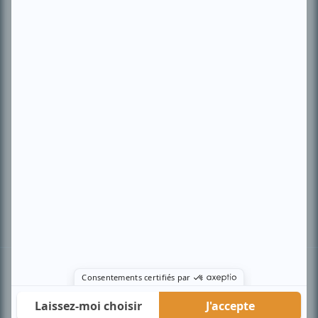
PLAN DU SITE
Accueil
Liste des oeuvres
Liste des comédiens
Recherche avancée
À propos
Nous contacter
Termes et conditions
Politique de confidentialité
Gestion du consentement