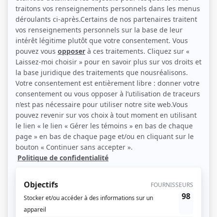
Simon Beaulé-Bulman, Guy Nadon et Geneviève Schmidt (Photo: KOTV)
Description sommaire de l'histoire
Jacques Hamelin est le quatrième président de la République du Québec
depuis le Référendum de 1995. Sa cote de popularité est au plus bas et fait
craindre le pire. Pour se maintenir au pouvoir et sauver sa réputation dans ​
l'Histoire​, il lui faut un projet mobilisateur. Tandis qu'il est attaqué de toute part
et que le Bloc canadien progresse dans les sondages avec la promesse d'un