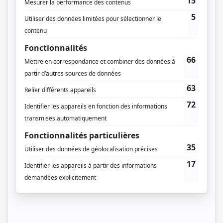
Prix Gémeaux 2004 - Meilleur montage, dramatique
Prix Gémeaux 2004 - Meilleur son d'ensemble dramatique
Prix Gémeaux 2004 - Meilleur texte série dramatique - Frédéric Ouellet
Prix Gémeaux 2004 - Meilleure création de costumes toutes catégories
Prix Gémeaux 2004 - Meilleure direction photographique dramatique
Prix Gémeaux 2004 - Meilleure musique originale dramatique - Normand
Corbeil
Prix Gémeaux 2004 - Meilleure réalisation série dramatique - Patrice Sauvé
Prix Gémeaux 2004 - Meilleure interprétation rôle de soutien féminin
dramatique - Julie McClemens (Stéphanie Ferron)
Prix Gémeaux 2004 - Meilleurs décors toutes catégories
Prix Gémeaux 2004 - Meilleurs maquillages/coiffures toutes catégories
Prix Gémeaux 2004 - Meilleure interprétation rôle de soutien masculin
dramatique - Benoît Gouin (Gilbert Thibodeau)
Distribution