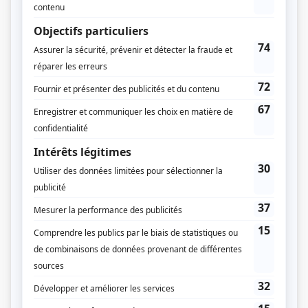
Musique
Normand Corbeil
Compagnie de production
Productions Point de mire
Diffuseur(s)
Radio-Canada
Dates de diffusion
Du 5 janvier 2004 au 1 mars 2004
Durée et heure de diffusion
10 épisodes au total
Saison 1: Diffusée chaque lundi à 21h00
(60 minutes)
Récompenses
Prix Gémeaux 2004 - Meilleure série dramatique