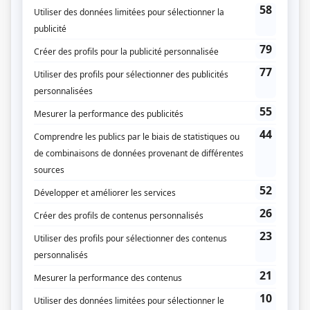
Genre
Série
Réalisation
Patrice Sauvé
Production
André Monette
Textes
Frédéric Ouellet
Production exécutive
Jean-François Mercier II
Production déléguée
Muriel Lizé