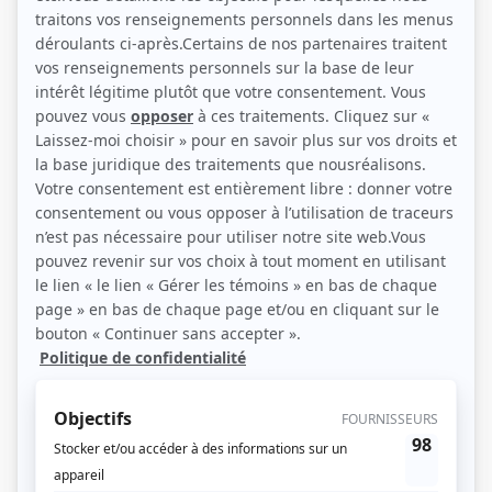
Anne Dorval et Guy Nadon (Photo: Téléfilm Canada)
Description sommaire de l'histoire
Journaliste vedette de l'information télévisée, Louis-Bernard Lapointe a vu sa
brillante carrière péricliter à cause de son penchant pour la dive bouteille. Il a
perdu le feu sacré et c'est sans enthousiasme qu'il se rend dans une petite
ville isolée du Nord québécois, Grande Ourse. De fait, il ne faudra pas
beaucoup de temps pour que des événements bizarres et surtout une femme
aussi belle que mystérieuse ne retiennent l'attention de Lapointe et l'incitent
à pousser plus loin son enquête.
(Source: Radio-Canada)
Liens
Fiche de
Grande Ourse
sur Showbizz.net