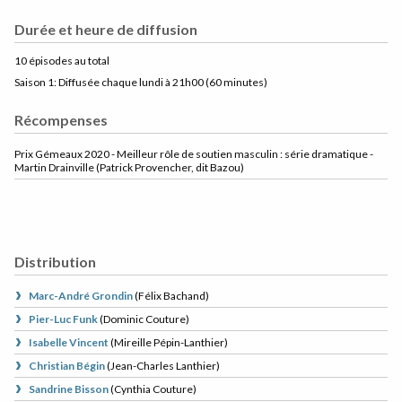
Durée et heure de diffusion
10 épisodes au total
Saison 1: Diffusée chaque lundi à 21h00
(60 minutes)
Récompenses
Prix Gémeaux 2020 - Meilleur rôle de soutien masculin : série dramatique -
Martin Drainville (Patrick Provencher, dit Bazou)
Distribution
Marc-André Grondin
(
Félix Bachand
)
Pier-Luc Funk
(
Dominic Couture
)
Isabelle Vincent
(
Mireille Pépin-Lanthier
)
Christian Bégin
(
Jean-Charles Lanthier
)
Sandrine Bisson
(
Cynthia Couture
)