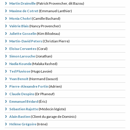
Martin Drainville
(
Patrick Provencher, dit Bazou
)
Maxime de Cotret
(
Emmanuel Lanthier
)
Monia Chokri
(
Camille Bachand
)
Valérie Blais
(
Nancy Provencher
)
Juliette Gosselin
(
Kim Bilodeau
)
Martin-David Peters
(
Christian Pierre
)
Eloisa Cervantes
(
Coral
)
Simon Larouche
(
Jonathan
)
Nadia Kounda
(
Malaka Rashed
)
Ted Pluviose
(
Hugo Lavoie
)
Yvan Benoît
(
Normand Daoust
)
Pierre-Alexandre Fortin
(
Adrien
)
Claude Despins
(
Dr Phaneuf
)
Emmanuel Bédard
(
Éric
)
Sébastien Rajotte
(
Médecin légiste
)
Alain Bastien
(
Client du garage de Dominic
)
Hélène Grégoire
(
Irène
)