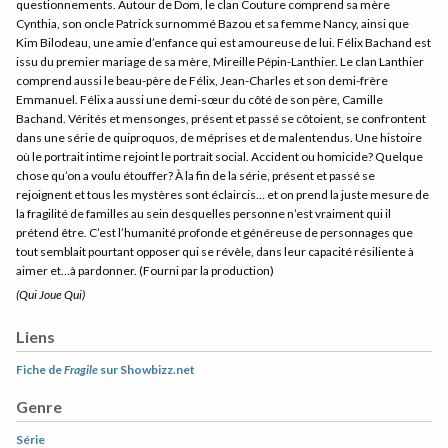
questionnements. Autour de Dom, le clan Couture comprend sa mère
Cynthia, son oncle Patrick surnommé Bazou et sa femme Nancy, ainsi que
Kim Bilodeau, une amie d’enfance qui est amoureuse de lui. Félix Bachand est
issu du premier mariage de sa mère, Mireille Pépin-Lanthier. Le clan Lanthier
comprend aussi le beau-père de Félix, Jean-Charles et son demi-frère
Emmanuel. Félix a aussi une demi-sœur du côté de son père, Camille
Bachand. Vérités et mensonges, présent et passé se côtoient, se confrontent
dans une série de quiproquos, de méprises et de malentendus. Une histoire
où le portrait intime rejoint le portrait social. Accident ou homicide? Quelque
chose qu’on a voulu étouffer? À la fin de la série, présent et passé se
rejoignent et tous les mystères sont éclaircis… et on prend la juste mesure de
la fragilité de familles au sein desquelles personne n’est vraiment qui il
prétend être. C’est l’humanité profonde et généreuse de personnages que
tout semblait pourtant opposer qui se révèle, dans leur capacité résiliente à
aimer et…à pardonner. (Fourni par la production)
(Qui Joue Qui)
Liens
Fiche de
Fragile
sur Showbizz.net
Genre
Série