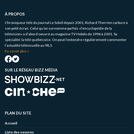
Informations
complémentaires
À PROPOS
Chroniqueur télé du journal Le Soleil depuis 2001, Richard Therrien carbure à
son petit écran. Celui qu’on surnomme parfois «l’encyclopédie de la
télévision» a d’abord oeuvré au magazine TV Hebdo de 1996 à 2001. Sa
spécialité: la télé québécoise. On peut l’entendre régulièrement commenter
l’actualité télévisuelle au 98,5.
En savoir plus »
SUR LE RÉSEAU BIZZ MÉDIA
PLAN DU SITE
Accueil
Liste des oeuvres