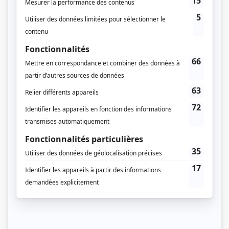
Diffuseur(s)
TVA
Dates de diffusion
Du 14 septembre 2021 au 16 novembre 2021
Durée et heure de diffusion
10 épisodes au total
Saison 1: Diffusée chaque mardi à 21h00
(60 minutes)
Distribution principale
Simon Morin
(
INVO
)
Lysandre Ménard
(
Eugénie Normandeau
)
Denis Bernard
(
Vincent Larrivière
)
Pier-Gabriel Lajoie
(
Xavier Lanctôt
)