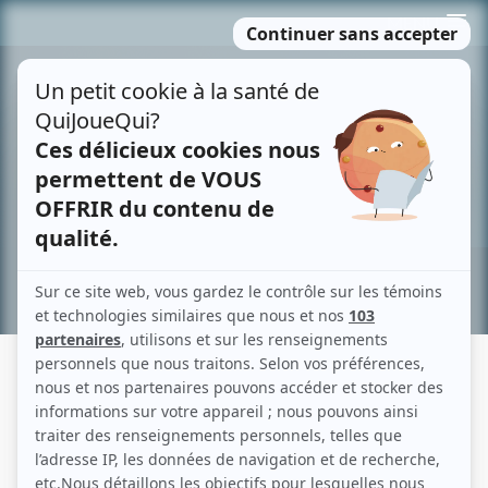
Passer
MENU
au
contenu
Recherche avancée »
CHAOS
Fiche détaillée
Liste des épisodes