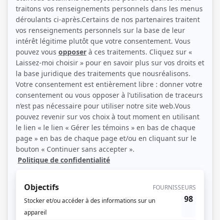
Simon Morin (Photo: Éric Myre)
Description sommaire de l'histoire
L'histoire de plusieurs jeunes adultes et de leur entourage, dont la vie bascule
lorsqu'une tragédie survient durant le concert de leur idole INVO. De retour
d’une tournée triomphale en Europe, le chanteur offre une dernière
performance dans le théâtre où tout a commencé pour lui à Montréal. Ce soir-
là, l’innocence de plusieurs survivants volera en éclat. Quoi? Qui? Où? Quand?