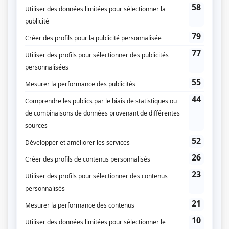
Comment? Combien? Pourquoi? Ces questions, les téléspectateurs se les
poseront tout au long du suspense psychologique.
(Fourni par la production)
Liens
Fiche de
Chaos
sur Showbizz.net
Genre
Série
Réalisation
Stéphan Beaudoin
Production
Josélito Michaud
André Dupuy
Textes
Sylvie Bouchard