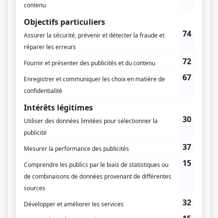
Anita Rowan
Geneviève Simard
Pascale Renaud-Hébert
Gabriel Sabourin
Josélito Michaud
Script-édition
Josélito Michaud
André Dupuy
Musique
Martin Roy
Luc Sicard
Daniel Bélanger
Compagnie de production
Amalga
Québecor Contenu
Keep it Simple