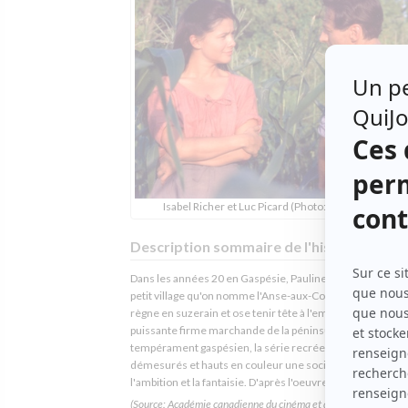
Isabel Richer et Luc Picard (Photo: Radio-Canada)
Description sommaire de l'histoire
Dans les années 20 en Gaspésie, Pauline érige avec Nou
petit village qu'on nomme l'Anse-aux-Corbeaux. Le couple
règne en suzerain et ose tenir tête à l'empire Robin, la plu
puissante firme marchande de la péninsule. S'inspirant d
tempérament gaspésien, la série recrée par ces personn
démesurés et hauts en couleur une société marquée par
l'ambition et la fantaisie. D'après l'oeuvre de Noël Audet.
(Source: Académie canadienne du cinéma et de la télévision)