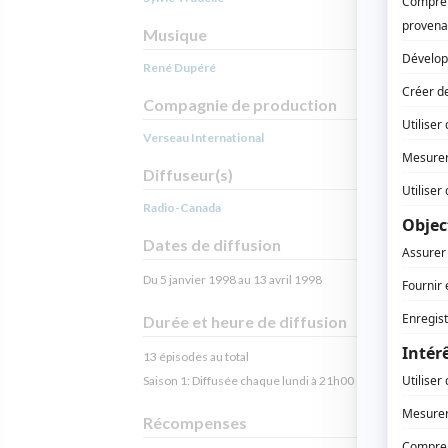
Musique
René Dupéré
Compagnie de production
Verseau International
Diffuseur(s)
Radio-Canada
Dates de diffusion
Du 5 janvier 1998 au 13 avril 1998
Durée et heure de diffusion
13 épisodes au total
Saison 1: Diffusée chaque lundi à 21h00
(60 minutes)
Récompenses