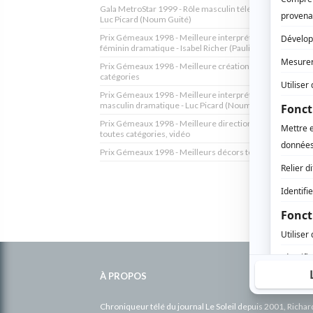
Gala MetroStar 1999 - Rôle masculin télésérie québécois
Luc Picard (Noum Guité)
Prix Gémeaux 1998 - Meilleure interprétation premier rô
féminin dramatique - Isabel Richer (Pauline Leblanc-Guité
Prix Gémeaux 1998 - Meilleure création de costumes to
catégories
Prix Gémeaux 1998 - Meilleure interprétation premier rô
masculin dramatique - Luc Picard (Noum Guité)
Prix Gémeaux 1998 - Meilleure direction photographique
toutes catégories, vidéo
Prix Gémeaux 1998 - Meilleurs décors toutes catégories
Informations
complémentaires
À PROPOS
Chroniqueur télé du journal Le Soleil depuis 2001, Richa