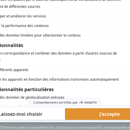
AFFICHER LA SUITE...
e -
le
)
utes
le
rd Therrien carbure à son petit écran. Celui qu’on surnomme parfois «l’encyclopédie 