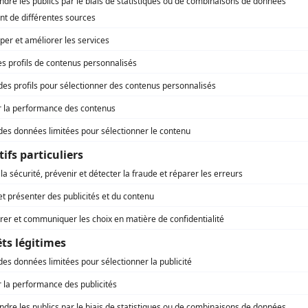
André Lacoste
(
Vendeur de voitures
)
Philippe Lambert
(
Claude Thériault
)
Laurence Leboeuf
(
Catherine Guité, 9 à 12 ans
)
Chanel Petit
(
Catherine Guité, 4 à 6 ans
)
Jules Philip
(
Capitaine Matte
)
Éveline Gélinas
(
Marie-Pier
)
Steve Banner
(
Roméo Paquet
)
Sylvain Castonguay
(
Policier
)
Daniel Brière
(
Me Antoine Dostaler
)
Marc Grégoire
(
Capitaine du bateau
)
Philippe Charbonneau
(
Gérard Coton
)
Clément Schreiber
(
Valmore Lévesque
)
Jean-Robert Bourdage
(
Attaché politique
)
Réal Bossé
(
Soldat
)
Yvon Roy
(
Benoît Pilon
)
Catherine Archambault
(
Jeune servante
)