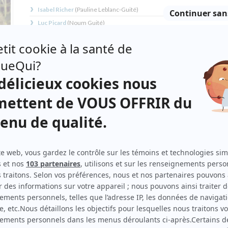
Isabel Richer
(
Pauline Leblanc-Guité
)
Luc Picard
(
Noum Guité
)
Raymond Cloutier
(
Albert Leblanc
)
Benoît Gouin
(
Dr Rancourt
)
Mario Jean
(
Hector Barnabé
)
Jean-Nicolas Verreault
(
Armand Cyr
)
François L'Écuyer
(
Guerlot
)
Sylvain Massé
(
Camille Leblanc
)
Michael Sapieha
(
French
)
Lorne Brass
(
Andrew
)
Mirianne Brûlé
(
Jeanne d'Arc Guité, 12 à 15 ans
)
Tobie Pelletier
(
Charles Guité
)
m un
 y
Michèle-Barbara Pelletier
(
Catherine Guité
)
s
Alexandre Mérineau
(
François Guité
)
u
ages
Louis-Philippe Dandenault
(
Clovis Guité
)
Art Kitching
(
Bob Duguay
)
Seann Gallagher
(
Marc Freeman
)