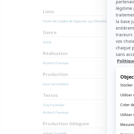
Liens
Fiche de
L'ombre de l'épervier
sur Showbizz.net
Genre
Série
Réalisation
Robert Favreau
Production
Lyse Lafontaine
Textes
Guy Fournier
Robert Favreau
Production déléguée
Sylvie Trudelle