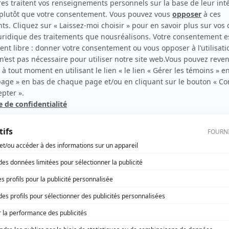
Macha Limonchik
(
Laurette Brochu
)
Michel Laperrière
(
Curé St-Jean
)
Marie-Josée Forget
(
Myriam Leblanc
)
Maxim Gaudette
(
Denis Leblanc
)
Claude Despins
(
Ti-Piouke
)
Julien Poulin
(
Félicien Gagné
)
Alan Fawcett
(
Sullivan
)
Marie-Hélène Thibault
(
Angélique Gagné
)
René-Daniel Dubois
(
Député Montpetit
)
Vlasta Vrana
(
DeLarosebille
)
Carl Béchard
(
Abbé Desrosiers
)
Danielle Proulx
(
Désirée Boudreau
)
Olivier Aubin
(
Daniel Leblanc
)
Sylvain Bélanger
(
Militaire
)
Geneviève Cocke
(
Toinette Poirier
)
Serge Houde
(
Paul Roy
)
Myriam Houle
(
Jeanne d’Arc Guité, 16 ans et plus
)