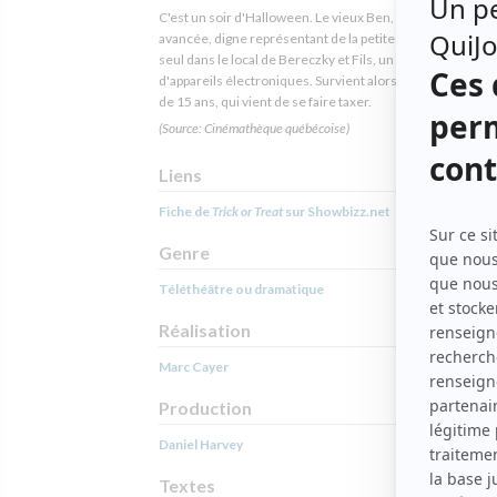
C'est un soir d'Halloween. Le vieux Ben, la quarantaine
avancée, digne représentant de la petite pègre du quartier
seul dans le local de Bereczky et Fils, un atelier de répara
d'appareils électroniques. Survient alors Mike, un adoles
de 15 ans, qui vient de se faire taxer.
(Source: Cinémathèque québécoise)
Liens
Fiche de
Trick or Treat
sur Showbizz.net
Genre
Téléthéâtre ou dramatique
Réalisation
Marc Cayer
Production
Daniel Harvey
Textes