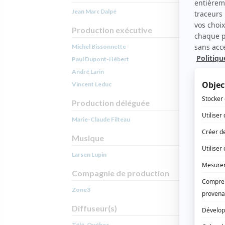
Jean Marc Dalpé
Production exécutive
Michel Bissonnette
Paul Dupont-Hébert
André Larin
Vincent Leduc
Production déléguée
Marie-Claude Filteau
Musique
Larsen Lupin
Compagnie de production
Zone3
Diffuseur(s)
Télé-Québec