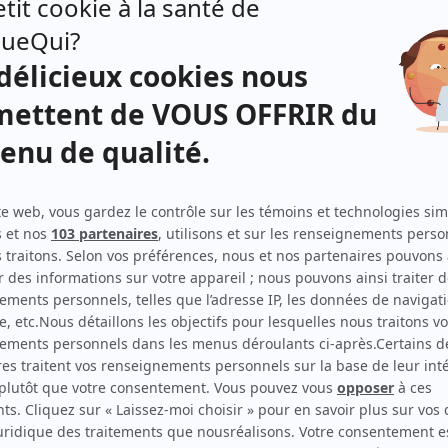
Pierre Curzi
(
Ben
)
, est
Maxime Denommée
(
Mike
)
tion
David Boutin
(
Cracked
)
cent
Claude Despins
(
Richard
)
Jean Marc Dalpé
(
Raymond
)
Robert Bénard
(
Jaypee
)
Daniel Breton
(
Bobby
)
Yvel Champagne
(
Mère de Cracked
)
Marie-Claude Filteau
(
Infirmière
)