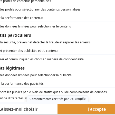
rd Therrien carbure à son petit écran. Celui qu’on surnomme parfois «l’encyclopédie 
1996 à 2001. Sa spécialité: la télé québécoise. On peut l’entendre régulièrement