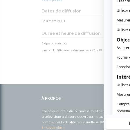
Dates de diffusion
Le 4 mars 2001
Durée et heure de diffusion
1 épisode au total
Saison 1: Diffusée le dimanche à 21h30
(97 minutes)
Informations
complémentaires
À PROPOS
Chroniqueur télé du journal Le Soleil depuis 2001, Richa
la télévision» a d’abord oeuvré au magazine TV Hebdo de 
commenter l’actualité télévisuelle au 98,5.
En savoir plus »