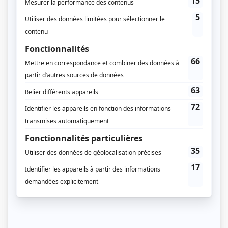
Saison 2: Diffusée chaque jeudi à 19h00
(30 minutes)
Récompenses
Gala MetroStar 1986 - Jeune artiste de l'année - Guillaume Lemay-Thivierge
(Victor Larose-Lépine)
Distribution
Linda Sorgini
(
Manon Donato
)
Claude Laroche
(
Gérald Potvin
)
Vincent Bilodeau
(
Dr Stéphane Joly
)
Rita Lafontaine
(
Juliette Labelle
)
Rémy Girard
(
Joël Mongeau
)
Louise Laparé
(
Madeleine Corbeil
)
Béatrice Picard
(
Édith Bédard
)
Sophie Clément
(
Rollande Lafontaine
)