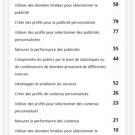
Labelle, la mère de Manon, une femme romantique qui travaille à la cafétéria
du CLSC, adore les potins de vedettes et se fait parfois tireuse de cartes.
(Source: Répertoire des séries, feuilletons et téléromans québécois, Jean-Yves
Croteau, Pierre Véronneau, Les Publications du Québec)
Liens
Fiche de
Manon
sur Showbizz.net
Genre
Comédie
Réalisation
Rolland Guay
Claude Maher
Gilbert Lepage
Gary Plaxton
Textes
Guy Fournier