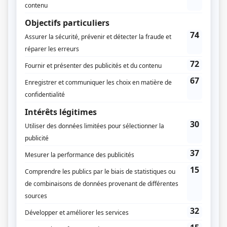
Suzanne Aubry
Francine Ruel
Jean-Raymond Marcoux
Musique
Martin Fournier
Compagnie de production
Productions du Verseau
Diffuseur(s)
Radio-Canada
Dates de diffusion
Du 3 décembre 1985 au 5 mars 1987
Durée et heure de diffusion
46 épisodes au total
Saison 1: Diffusée chaque mardi à 20h30
(30 minutes)