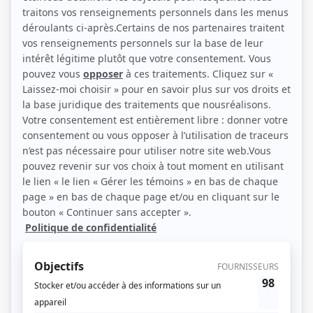
Linda Sorgini et Vincent Bilodeau (Photo: Radio-Canada)
Description sommaire de l'histoire
Manon Donato est une jeune femme de 27 ans bien de son temps et
solidement ancrée dans la culture nord-américaine. Elle travaille au CLSC
Plamondon, dans le quartier Côte-des-Neiges à Montréal, comme préposée à
l'accueil. Elle prend très à coeur ce travail qui la met en contact avec une
clientèle cosmopolite. Par ailleurs, son coeur balance entre son ami Gerry, un
chauffeur de taxi d'une jalousie maladive, et un collègue, le Dr Stéphane Joly,
un idéaliste qui pratique son métier avec beaucoup d'humanité. Juliette