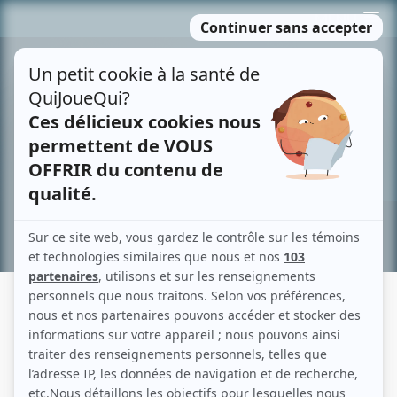
Passer
MENU
au
contenu
Recherche avancée »
MANON