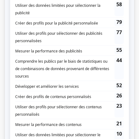
La bonne aventure
(
Rôle inconnu
)
Huis clos
(
Inès Serrano
)
S.O.S. j'écoute
(
Rôle inconnu
)
De jour en jour
(
Infirmière-chef
)
Boogie-woogie 47/48
(
Mme Labbé
)
Juste un petit souvenir
(
Monique
)
Chez Denise
(
Rôle inconnu
)
Scénario: Trois jours de grâce
(
Thérèse
)
Terre humaine
(
Suzanne Riopel
)
Le clan Beaulieu
(
Monique Dubreuil
)
À cause de mon oncle
(
Rita Ouellet
)
Le pont
(
Mère de Lise
)
La maisonnée: Chanson pour un garagiste
(
Rôle inconnu
)
La maisonnée: Chut, papa dort
(
La mère
)
Scénario: Rose et Henri
(
Lucille
)
Quinze ans plus tard
(
Gaétane Mathieu
)
À guichet fermé: Le mari, la femme et la mort
(
Arlette
)