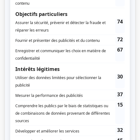
La p'tite semaine
(
Rôle inconnu
)
La feuille d'érable
(
Rôle inconnu
)
En pièces détachées
(
Commère
)
Symphorien
(
Rôle inconnu
)
Les Berger
(
Monique Dubreuil
)
Grujot et Délicat
(
Chatonne
)
Les Martin
(
Rôle inconnu
)
Le monde de Marcel Dubé: Manuel
(
Suzanne
)
Minute, papillon!
(
Sophie
)
Moi et l'autre
(
Garde du dentiste
)
De 9 à 5
(
Suzanne
)
Atout... meurtre
(
Monique Renan
)
Kanawio
(
Ioawi
)
La Côte de Sable
(
Madeleine Charlebois
)
Le grand duc
(
Rôle inconnu
)
Le choix des armes
(
Odile
)
Le courrier du roy
(
Hermine
)
Le téléthéâtre: L'orme de mes yeux
(
Paula
)