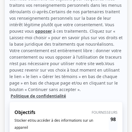
Personnages
Fred-Dy
(
Rita Bessette
)
Catherine
(
Mme Beauregard
)
Sauve qui peut!
(
Nicole Dubois
)
Watatatow
(
Régine Caron
)
Passe-Partout V
(
Voix de Corail
)
Passe-Partout IV
(
Voix de Corail
)
Avec un grand A: Marie et François
(
Rôle inconnu
)
Manon
(
Cliente
)
Passage nuageux
(
Rôle inconnu
)
L'or du temps
(
Jacqueline Lafond
)
Terre des jeux
(
Rôle inconnu
)
Bonne fête, maman!
(
Rôle inconnu
)
À plein temps
(
Juliette Sans-Soucis
)
Le 101 ouest, avenue des Pins
(
Mme Tardif
)