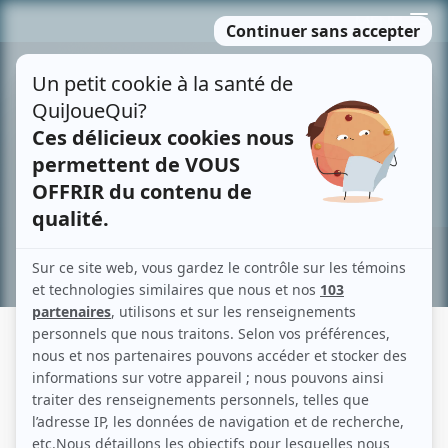
Passer
MENU
au
contenu
Recherche avancée »
MONIQUE JOLY
Liens
Fiche de Monique Joly sur Showbizz.net