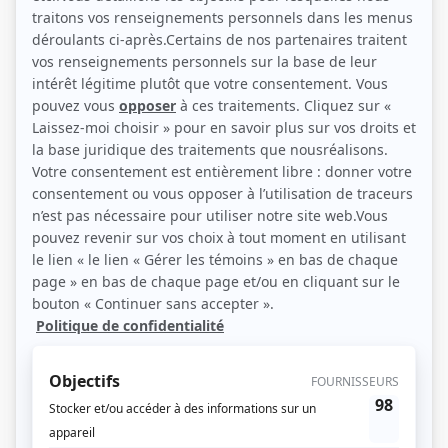
(Photo: Monic Richard)
Liens
Fiche de Denis Roy sur Showbizz.net
Personnages
O'
(
Enquêteur Cloutier
2017
)