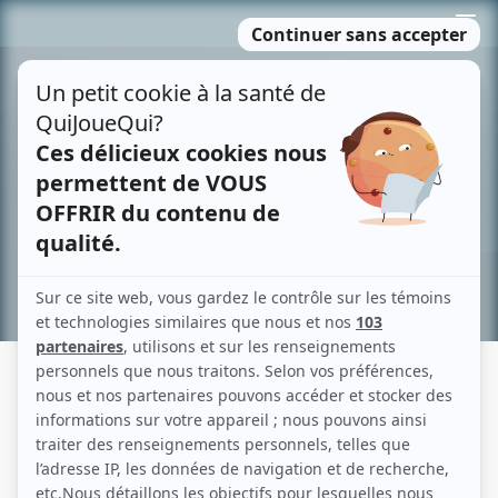
Passer
MENU
au
contenu
Recherche avancée »
DENIS ROY