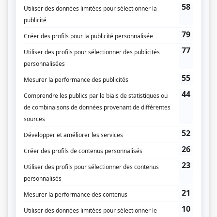
Toute la vérité
(
Enquêteur Painchaud
)
Roxy
(
Paul
)
Belle-Baie
(
Curé Pierre Comeau
)
Destinées
(
Dr Thibault
)
Les Invincibles
(
Patient en oncologie
)
Le coeur découvert
(
Luc
)
Une grenade avec ça?
(
Jifi
)
Le dernier chapitre
(
Membre des Sixers
)
Haute surveillance
(
Éric Lenoir
)
Réseaux
(
Lieutenant Savoie
)
Sous le signe du lion II
(
Gabriel Mercier
)
Les héritiers Duval
(
Dr Thisdale
)
Les fourberies de Scapin
(
Léandre
)
Graffiti
(
Éric Duguay
)
Watatatow
(
Gervais Landry
)
Jeux de société
(
Louis Cadieux
)
Le grand remous
(
Phil Legault
)