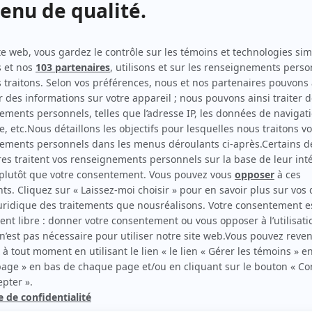
Les Parfaits
Auteur
Ent'Cadieux
Auteur
Ent'Cadieux
Musicien
Les tisserands du pouvoir : La révolte
Musicien
Les tisserands du pouvoir
Musicien
Ma tante Alice
Musicien
Cocologie
Musicien
Les enfants de la rue: Lynda
Musicien
Les enfants de la rue: Fernand
Musicien
Manon
Musicien
Page trois: un ordinateur au coeur
Musicien