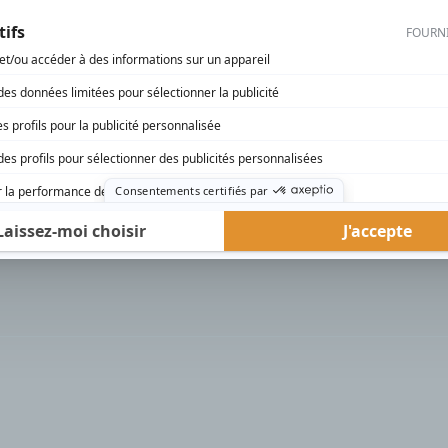
rd Therrien carbure à son petit écran. Celui qu’on surnomme parfois «l’encyclopédie 
1996 à 2001. Sa spécialité: la télé québécoise. On peut l’entendre régulièrement