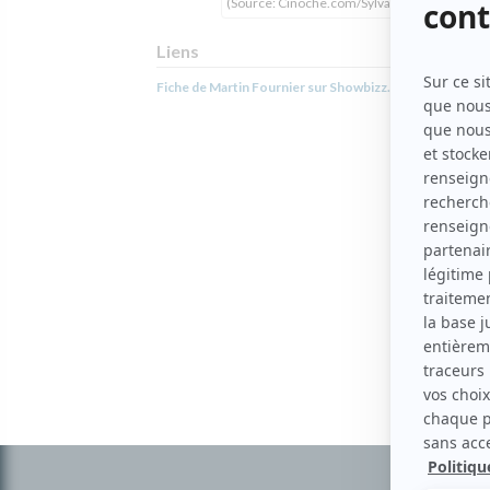
(Source: Cinoche.com/Sylvain Légaré)
Liens
Fiche de Martin Fournier sur Showbizz.net
Informations
complémentaires