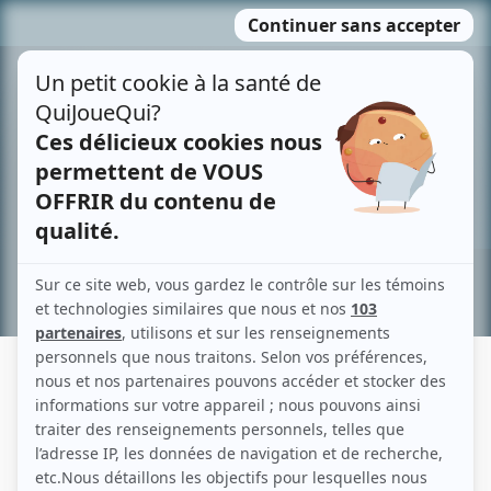
Passer
MENU
au
contenu
Recherche avancée »
MARIE MICHÈLE DESROSIERS