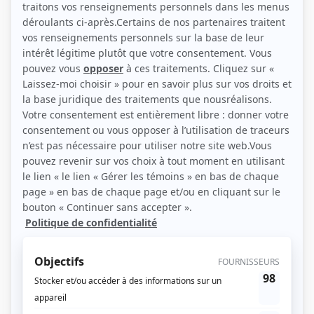
(Source: )
Liens
Fiche de Marie Michèle Desrosiers sur Showbizz.net
Personnages
Les Frimousses
(
Rose
)