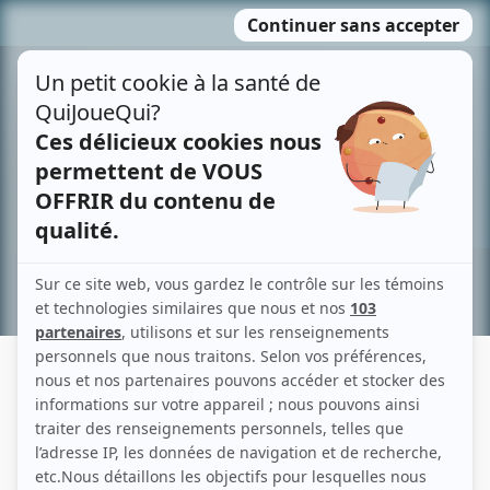
Passer
MENU
au
contenu
Recherche avancée »
JEAN-PIERRE CARTIER
Liens
Fiche de Jean-Pierre Cartier sur Showbizz.net