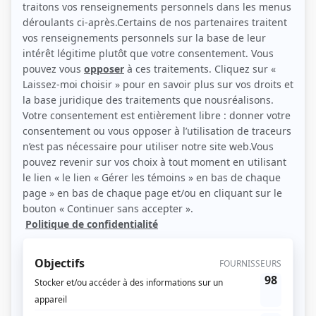
Personnages
Scoop
(
Doorman
1993
)
Manon
(
Reynaldo
)
Métro boulot dodo
(
L'étranger
)
Les Plouffe
(
Aumônier syndical
)
Week-end
(
Alain St-Germain
)
Les Brillant
(
Rôle inconnu
)
Féminin pluriel
(
Rôle inconnu
)
Lettre de Nouvelle-France
(
Rôle inconnu
)
Le clan Beaulieu
(
Lambert Couture
)
Dominique
(
Rôle inconnu
)
La maisonnée: Chère maman, je m'en vais
(
Rôle inconnu
)
Chère Isabelle
(
Roméo Leblanc
)
Les Berger
(
Dr Vignault
)