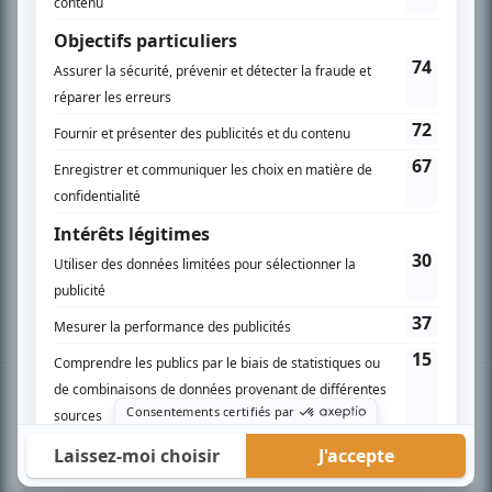
PLAN DU SITE
Accueil
Liste des oeuvres
Liste des comédiens
Recherche avancée
À propos
Nous contacter
Termes et conditions
Politique de confidentialité
Gestion du consentement
© BIZZ Média