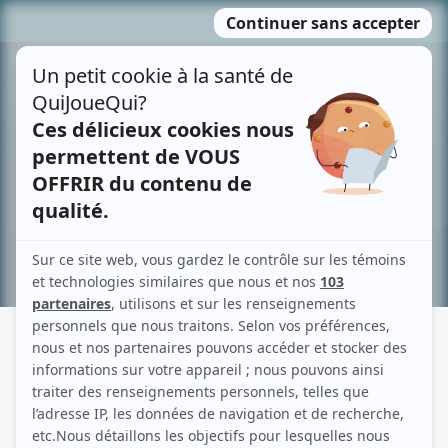
Passer
MENU
au
contenu
Recherche avancée »
JEAN LACHANCE
Liens
Fiche de Jean Lachance sur Showbizz.net