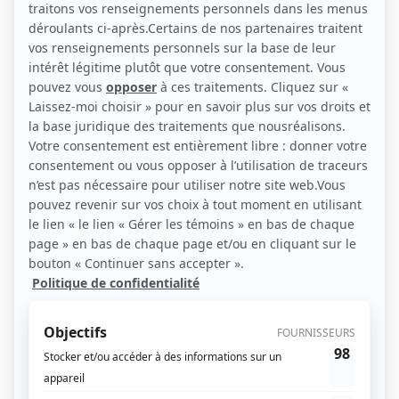
Personnages
Les pays d'en haut
(
Médecin
2016
)
Casino
(
Chauffeur-livreur de l'imprimerie
)
Casino
(
Livreur de cartes
)
Pure laine
(
Mon oncle
)
Annie et ses hommes
(
Rolland
)
Rumeurs
(
Fumeur
)
Rivière-des-Jérémie
(
Lapin
)
Fred-Dy
(
Concierge
)
Le monde de Charlotte
(
Concierge
)
Bouscotte
(
Paysan
)
Omertà, La loi du silence
(
Agent aux Narcotiques
)
10-07
(
Policier
)
Ent'Cadieux
(
Répartiteur
)
L'Héritage
(
Joueur
)