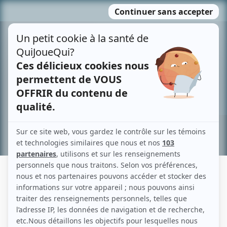
Passer
MENU
au
contenu
Recherche avancée »
CLÉMENT SASSEVILLE
Liens
Fiche de Clément Sasseville sur Showbizz.net