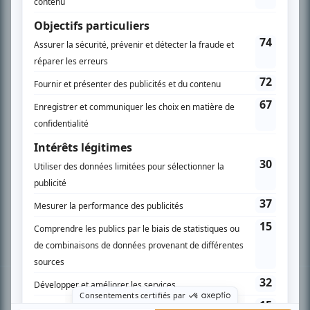
PLAN DU SITE
Accueil
Liste des oeuvres
Liste des comédiens
Recherche avancée
À propos
Nous contacter
Termes et conditions
Politique de confidentialité
Gestion du consentement