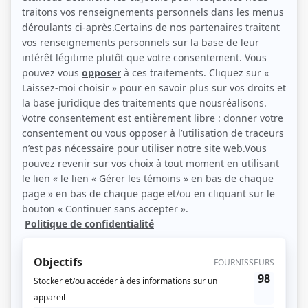
(Source: Showbizz.net / Annie Diotte)
Liens
Fiche de Marc Beaupré sur Showbizz.net
Récompenses
Séries ou téléromans
Prix Gémeaux 2008 - Meilleure interprétation rôle de soutien masculin
dramatique - Franck - Le négociateur
Personnages