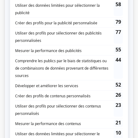
STAT
(
Steve Jolicoeur
2023
-
)
Jowanne, la psy des stars
(
Marc Beaupré
)
Alertes
(
Adam Vallières
2021
)
L'âge adulte
(
Bastien Thomas
)
Je te tiens
(
Jocelyn
)
Prescott
(
Shawn Meunier
)
Vitrerie Joyal
(
Gars du syndicat
)
L'aréna
(
François
)
Plan B IV
(
Dany Dupuis
)
Aller simple
(
Guillaume Frenet
)
Le 422
(
Raphaël
)
Les honorables
(
Frédéric Cloutier
2022
)
Victor Lessard
(
Antoine Fortin
2020
)
Béliveau
(
Henri Richard
)
District 31
(
Samuel Gervais
2020
)
Ruptures
(
Lulu
2019
)
Les pays d'en haut
(
Napoléon Pagé
2019
)