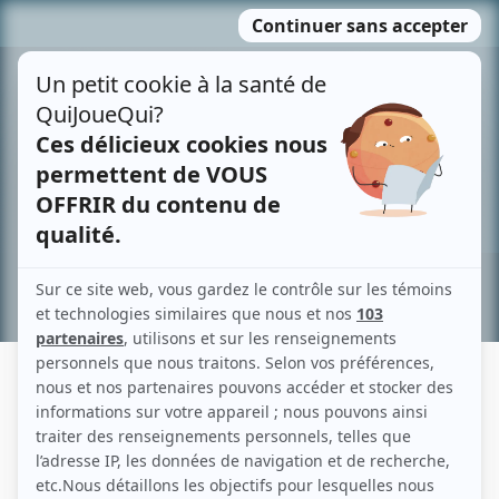
Passer
MENU
au
contenu
Recherche avancée »
JÉRÉMIE CORRIVEAU
Liens
Fiche de Jérémie Corriveau sur Showbizz.net