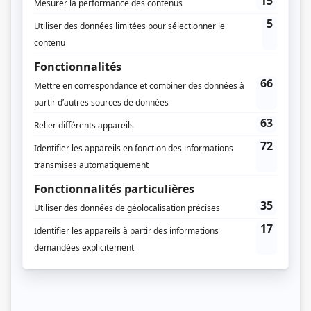
Chamberland
Distribution
Denis Trudel
(
André Duchesne
)
Michèle-Barbara Pelletier
(
Carla
)
Noémie Godin-Vigneau
(
Femtastique
)
Julie Le Breton
(
Julie
)
Caroline Roberge
(
Virginie
)
Daniel Brière
(
Maurice
)
Jean-François Casabonne
(
Jean-Claude
)
Norman Helms
(
Jean-Michel Parent
)
Didier Lucien
(
Lévesque
)
Claude Préfontaine
(
Jean-Paul
)
Sylvain Massé
(
Julien
)
Caroline Dhavernas
(
Jeanne
)