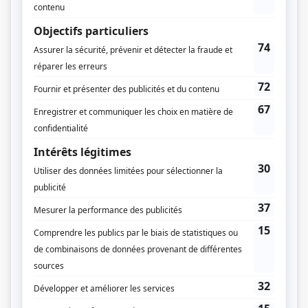
Mathieu Vanasse
Compagnie de production
Zone3
Diffuseur(s)
Télé-Québec
Dates de diffusion
Du 18 septembre 2002 au 11 décembre 2002
Durée et heure de diffusion
12 épisodes au total
Saison 1: Diffusée chaque mercredi à 22h00
(30 minutes)
Récompenses
Prix Gémeaux 2003 - Meilleure réalisation émission dramatique - Frédéric
Lafleur
Prix Gémeaux 2003 - Meilleure réalisation émission dramatique - André