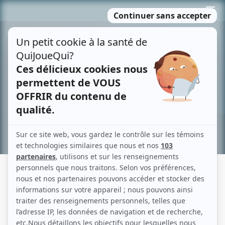
Passer
MENU
au
contenu
Recherche avancée »
FÊTES FATALES
Fiche détaillée
Liste des épisodes