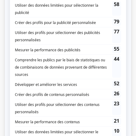
(Fourni par la production)
Liens
Fiche de
Fêtes fatales
sur Showbizz.net
Genre
Série
Réalisation
Frédérik D'Amours
Stefan Mijevic
Ann Arson
Frédéric Lafleur
André Chamberland
Textes
Benoit Dutrizac
Musique