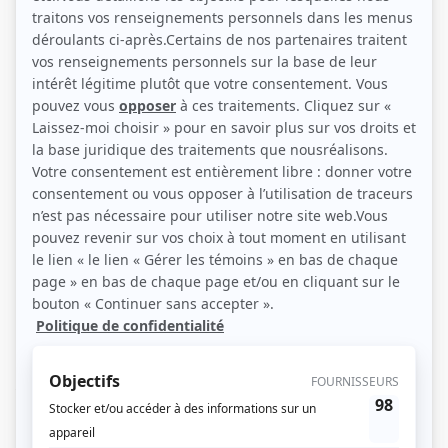
Noémie Godin-Vigneau (Photo: Zone 3)
Description sommaire de l'histoire
Des personnages troublés, des situations inquiétantes, des lieux devenus
étranges, un climat fiévreux, une ambiance tourmentée, une série noire ! Des
personnages, différents à chaque épisode, vivent des situations où le
suspense se marie aux frissons. Tous les épisodes célèbrent une fête
traditionnelle en la corrompant d'un traitement noir. Une série surprenante
par le ton, le traitement et l'imagination. Le genre exige que nous fassions
preuve d'humour allant du sympathique au vitriolique.