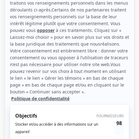
(Source: Photo: Agence artistique Diane Riel)
Liens
Fiche de Caroline Roberge sur Showbizz.net
Personnages
La nuit où Laurier Gaudreault s'est réveillé
(
Fille au bar karaoké
)