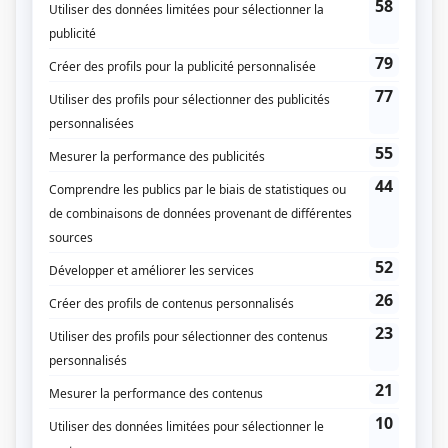
District 31
(
Amie de Julia
2020
)
Les Boys
(
Speed-dater
)
Pendant ce temps devant la télé
(
Sergent Dubé
)
Il était une fois dans le trouble
(
La rousse
)
Harmonium
(
Anne
)
Une grenade avec ça?
(
Marie-Mousse
)
Fêtes fatales
(
Virginie
)
Catherine
(
Petite cute
)
Radio
(
Marie-Claude Lebeau
)
Réseaux
(
Mona
)
Km/h
(
Serveuse
)
Le volcan tranquille
(
Andrée Lécluze
)
Watatatow
(
Ève-Marie Turcotte
)