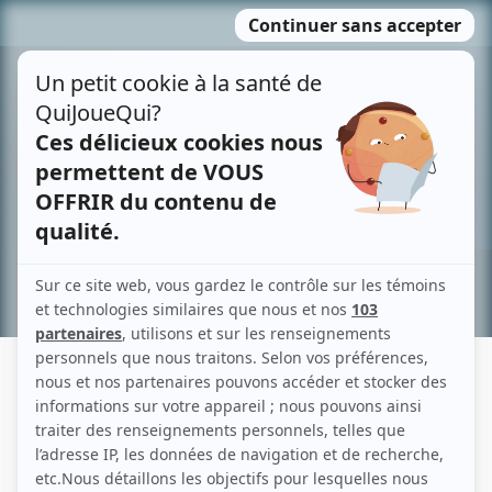
Passer
MENU
au
contenu
Recherche avancée »
ANDRÉ CHAMBERLAND
Liens
Fiche de André Chamberland sur Showbizz.net