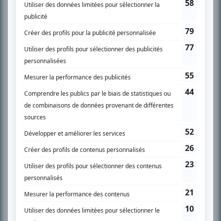
Chroniqueur télé du journal Le Soleil depuis 2001, Richard Therrien carbure à
son petit écran. Celui qu’on surnomme parfois «l’encyclopédie de la
télévision» a d’abord oeuvré au magazine TV Hebdo de 1996 à 2001. Sa
spécialité: la télé québécoise. On peut l’entendre régulièrement commenter
l’actualité télévisuelle au 98,5.
En savoir plus »
SUR LE RÉSEAU BIZZ MÉDIA
PLAN DU SITE
Accueil
Liste des oeuvres
Liste des comédiens
Recherche avancée