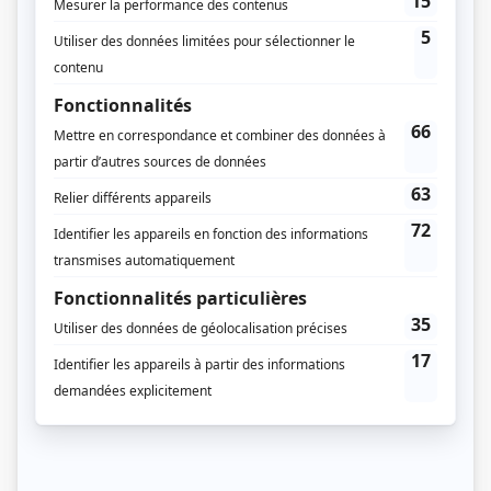
Saison 2: Diffusée chaque lundi à 21h00
(60 minutes)
Saison 3: Diffusée chaque mercredi à 21h00
(60 minutes)
Informations supplémentaires
Saison 1: hiver 2011 /
Saison 2: hiver 2013 /
Saison 3: hiver 2015
Récompenses
Gala Artis 2015 - Rôle masculin télésérie québécoise - Claude Legault (Ben
Chartier)
Gala Artis 2015 - Prix Artis Personnalité masculine - Claude Legault (Ben
Chartier)
Prix Gémeaux 2015 - Meilleure série dramatique saisonnière
Prix Gémeaux 2015 - Meilleure réalisation série dramatique saisonnière -
Podz
Prix Gémeaux 2015 - Meilleur texte série dramatique saisonnière - Danielle
Dansereau
Prix Gémeaux 2015 - Meilleur texte série dramatique saisonnière - Claude
Legault (Ben Chartier)