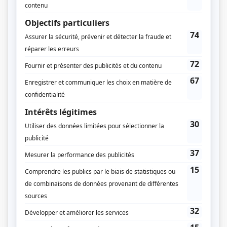
Pierre Beaudry
Luc Châtelain
Musique
Nicola Maranda
Compagnie de production
Sphère Média Plus
Films Zingaro 2
Diffuseur(s)
ICI Radio-Canada Télé (Radio-Canada)
Dates de diffusion
Du 2 février 2011 au 1 avril 2015
Durée et heure de diffusion
30 épisodes au total
Saison 1: Diffusée chaque mercredi à 21h00
(60 minutes)