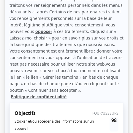
(Source: Radio-Canada)
Description sommaire de l'histoire
Après trois mois de congé lié à un événement dramatique, Nick Berrof est
contraint de travailler avec Ben Chartier qui fuit sa campagne natale pour faire
sa vie dans la grande ville. Nick et Ben s'affrontent ou se montrent solidaires
au gré des situations tandis que de troublants secrets remontent
périodiquement à la surface.
(Fourni par la production)
Liens