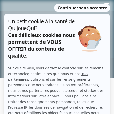
Passer
MENU
au
contenu
Recherche avancée »
19-2