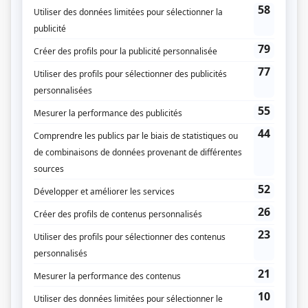
Fiche de
19-2
sur Showbizz.net
Genre
Série
Réalisation
Podz
Production
Sophie Deschênes
Textes
Martin Forget
Joanne Arseneau
Réal Bossé
Danielle Dansereau
Claude Legault
Production exécutive