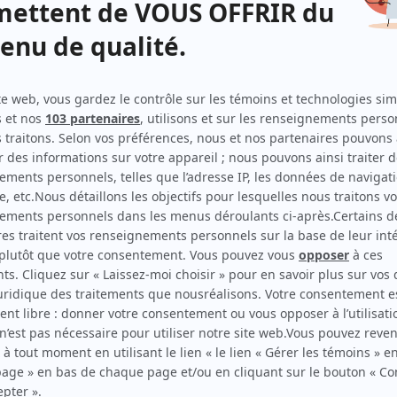
Premier trio
(
Lina
2025
-
)
L'aréna
(
Mère
2024
)
Aller simple
(
Résidente
)
Doute raisonnable
(
Naïla Ben Saïs
2024
-
2026
)
Toute la vie
(
Ines El Alami
)
Une autre histoire
(
Sergente-détective Péloquin
2021
)
District 31
(
Fatima Mansouri
2018
)
L'imposteur
(
Andréane Farah
)
Ruptures
(
Me Allard
2017
)
Nouvelle adresse
(
Dre Mansouri
2015
)
Les jeunes loups
(
Muhammad Aïcha
)
Mémoires vives
(
Asilah Haddad
2016
)
19-2
(
Monia
2013
)
30 vies
(
Joria
2011
)
Toute la vérité
(
Zenabe
2010
)
Mirador I-II
(
Habida Mehsud
)
La galère
(
Jamila
2012
)