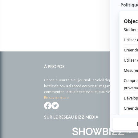
Informations
complémentaires
À PROPOS
Chroniqueur télé du journal Le Soleil depuis 2001, Richa
la télévision» a d’abord oeuvré au magazine TV Hebdo de 
commenter l’actualité télévisuelle au 98,5.
En savoir plus »
SUR LE RÉSEAU BIZZ MÉDIA