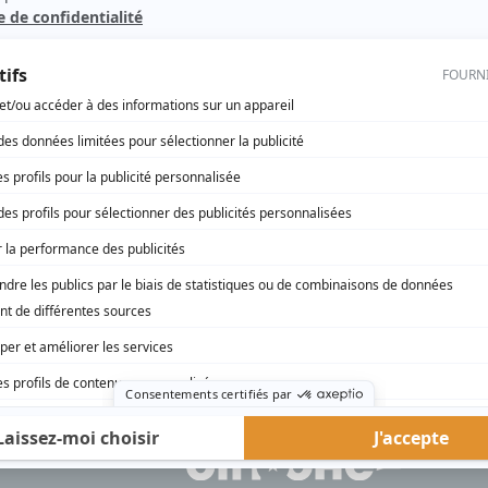
Vice caché
(
Serveuse bar centre d'achats
)
L'Auberge du chien noir
(
Amina Zahi
)
rd Therrien carbure à son petit écran. Celui qu’on surnomme parfois «l’encyclopédie 
1996 à 2001. Sa spécialité: la télé québécoise. On peut l’entendre régulièrement