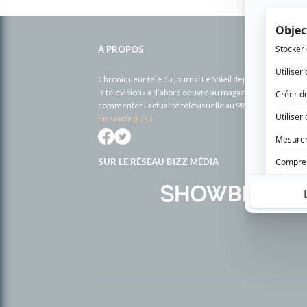
Informations
complémentaires
À PROPOS
Chroniqueur télé du journal Le Soleil depuis 2001, Richa
la télévision» a d’abord oeuvré au magazine TV Hebdo de 
commenter l’actualité télévisuelle au 98,5.
En savoir plus »
SUR LE RÉSEAU BIZZ MÉDIA