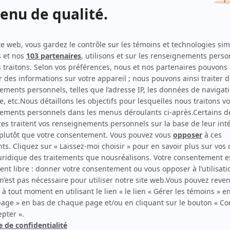
Portrait-robot
(
Laslo Kovaks
)
Marika
(
M. Petrov
)
Camping de l'ours
(
Kramontov
)
19-2
(
Alek
)
Casting... à l'école de la vie!
(
Herr Spengler
)
Les Bougon, c'est aussi ça la vie!
(
Homme mafia russe
)
Les aventures tumultueuses de Jack Carter
(
Svoboda
Kowalski
)
Le Polock
(
Roman
)
Juliette Pomerleau
(
Garde-frontière
)
Diva
(
Ivan Todorov
)