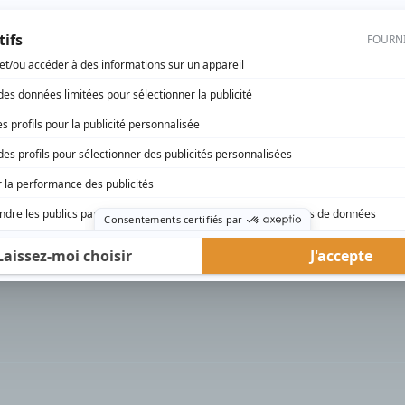
rd Therrien carbure à son petit écran. Celui qu’on surnomme parfois «l’encyclopédie 
1996 à 2001. Sa spécialité: la télé québécoise. On peut l’entendre régulièrement