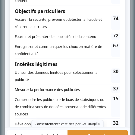
PLAN DU SITE
Accueil
Liste des oeuvres
Liste des comédiens
Recherche avancée
À propos
Nous contacter
Termes et conditions
Politique de confidentialité
Gestion du consentement