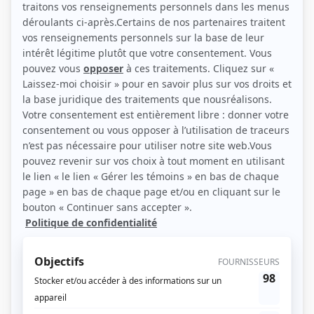
(Photo: Georges Dutil)
Liens
Fiche de Maude Giguère sur Showbizz.net
Personnages
19-2
(
Jess
)