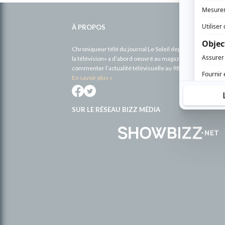
Informations
complémentaires
À PROPOS
Chroniqueur télé du journal Le Soleil depuis 2001, Richa
la télévision» a d’abord oeuvré au magazine TV Hebdo de 
commenter l’actualité télévisuelle au 98,5.
En savoir plus »
SUR LE RÉSEAU BIZZ MÉDIA