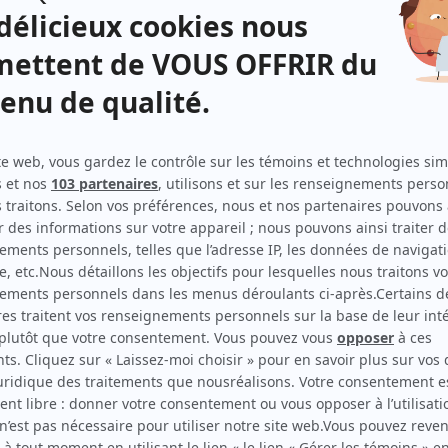
District 31
(
Client résidence pour personnes âgées
2016
)
L'imposteur
(
Igor
)
Prémonitions
(
Gilles Dubé
)
Les jeunes loups
(
Marcel Claudel
2016
)
Unité 9
(
Itinérant
)
O'
(
Homme louche
)
19-2
(
Fernand
)
Toute la vérité
(
Grand-père d'Andy
2013
)
Yamaska
(
M. Beaupré
)
Temps dur
(
Rôle inconnu
)
Les Bougon, c'est aussi ça la vie!
(
Le curé
)
3 x rien
(
Le célébrant
)
Fortier
(
Jean-Guy Lefebvre
2001
)
Chartrand et Simonne
(
Mgr Chaumont
)
Catherine
(
Rôle inconnu
)
Virginie
(
Greffier
)
Les aventures de la Courte échelle
(
M. Diamant
)