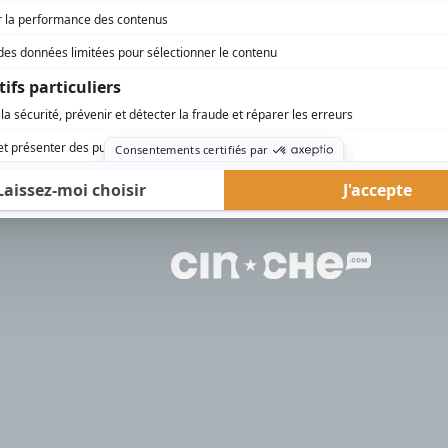
rd Therrien carbure à son petit écran. Celui qu’on surnomme parfois «l’encyclopédie 
1996 à 2001. Sa spécialité: la télé québécoise. On peut l’entendre régulièrement