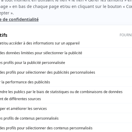
Les grands procès: L'affaire Beaudry
(
Détective Gauthier
)
Tandem
(
Jean-Léon Gareau
)
L'or du temps
(
Paul Duquette
)
Scénario: De l'autre côté du miroir
(
Serge
)
Clak
(
Le Cueilleur de sons
)
La feuille d'érable
(
Rôle inconnu
)
Maigrichon et Gras-Double
(
Fresnard
)
Sol et Gobelet
(
L'ouvrier
)
D'Iberville
(
De Sérigny
)
Au-dessus de tout
(
Paul
)
Rue des Pignons
(
Gervais
)
La souris verte
(
Turlututu
)
Le pain du jour
(
Claude Gingras
)