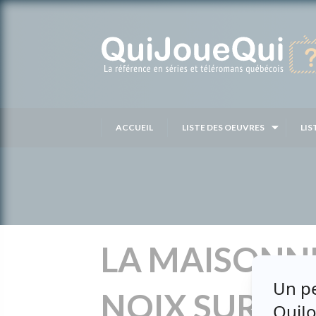
Passer
au
contenu
ACCUEIL
LISTE DES OEUVRES
LIS
LA MAISONN
NOIX SUR U