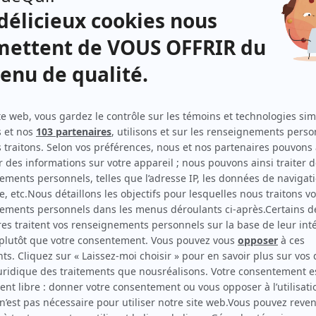
Distribution
et
Robert Toupin
(
Rôle inconnu
)
 le
Michèle Deslauriers
(
Rôle inconnu
)
ie.
Daniel Tremblay
(
Rôle inconnu
)
Maurice Beaupré
(
Rôle inconnu
)
Mimi Hétu
(
Rôle inconnu
)
Mario Chandonnet
(
Rôle inconnu
)
er
Manon Desmarais
(
Rôle inconnu
)
Lucie Buisson
(
Rôle inconnu
)