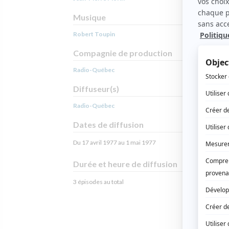
Musique
Robert Toupin
Compagnie de production
Radio-Québec
Diffuseur(s)
Radio-Québec
Dates de diffusion
Du 17 avril 1977 au 1 mai 1977
Durée et heure de diffusion
3 épisodes au total