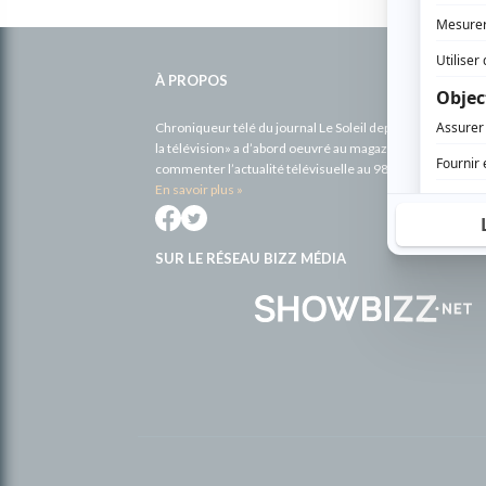
Informations
complémentaires
À PROPOS
Chroniqueur télé du journal Le Soleil depuis 2001, Richa
la télévision» a d’abord oeuvré au magazine TV Hebdo de 
commenter l’actualité télévisuelle au 98,5.
En savoir plus »
SUR LE RÉSEAU BIZZ MÉDIA