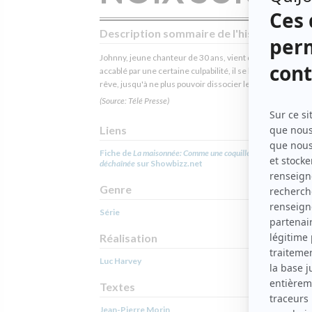
Description sommaire de l'histoire
Johnny, jeune chanteur de 30 ans, vient de divorcer. Seul 
accablé par une certaine culpabilité, il se laisse envahir par
rêve, jusqu'à ne plus pouvoir dissocier le réel de la fantais
(Source: Télé Presse)
Liens
Fiche de
La maisonnée: Comme une coquille de noix sur une m
déchaînée
sur Showbizz.net
Genre
Série
Réalisation
Luc Harvey
Textes
Jean-Pierre Morin