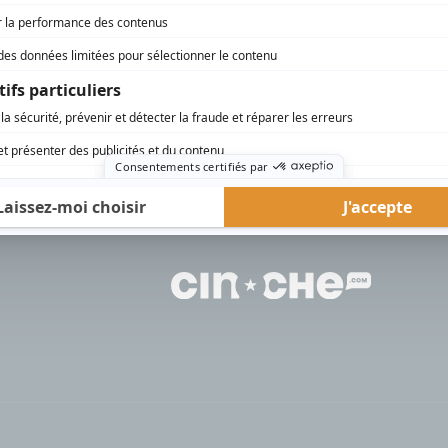
rd Therrien carbure à son petit écran. Celui qu’on surnomme parfois «l’encyclopédie 
1996 à 2001. Sa spécialité: la télé québécoise. On peut l’entendre régulièrement