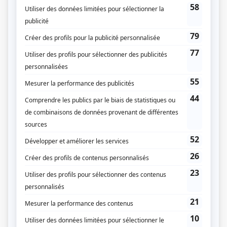
Liens
Fiche de
Les Oraliens
sur Showbizz.net
Genre
Fiction pour enfants
Réalisation
André David
Guy Leduc
Normand Nicol
Jacques Cholette
André de Bellefeuille
Textes
Lise Lemay-Rousseau
Jean Morin
Denys St-Denis
Christian Delmas