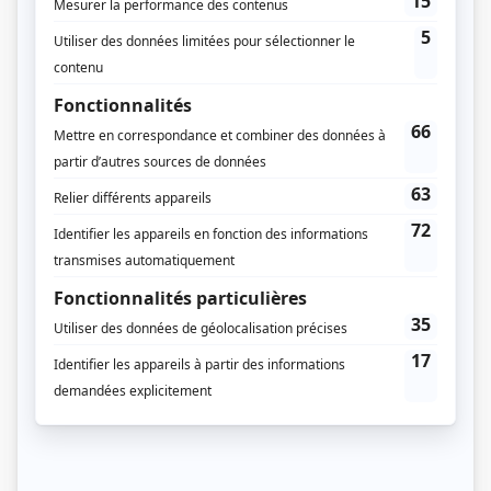
L'horaire de diffusion est celui de Radio-Canada.
Distribution
Serge L'Italien
(
Francolin
)
Hubert Gagnon
(
Picabo
)
Lisette Anfousse
(
Kalinelle
)
Gaétane Laniel
(
Voix de Couac
)
Pascal Rollin
(
Voix de Millimagino
)
Yvonne Moisan
(
Francine
)
Hélène Loiselle
(
Mme Pointue
)
André Cartier
(
Furotte
)
Lucille Papineau
(
Arthémise
)
Claude Brabant
(
Couac hippie
)
Jean Chicoine
(
Furotte
)