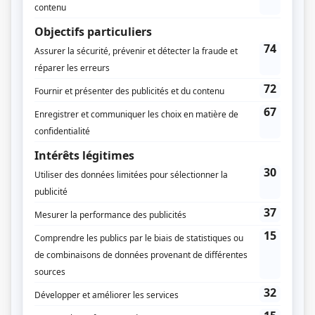
Musique
François Morel
Compagnie de production
Radio-Québec
Diffuseur(s)
Radio-Canada
Radio-Québec
Dates de diffusion
Du 20 octobre 1969 au 5 juin 1970
Durée et heure de diffusion
125 épisodes au total
Saison 1: Diffusée du lundi au vendredi à 09h15
(15 minutes)
Informations supplémentaires