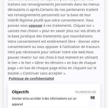
Serge L'Italien, Hubert Gagnon et Lisette Anfousse (Photo: Radio-Québec)
Description sommaire de l'histoire
Picabo et Kalinelle, deux extraterrestres provenant de la planète Oralie,
atterrissent au Québec et apprennent à nommer les réalités, en compagnie de
leur chien Millimagino et de leur perroquet Couac. Les Oraliens jouissent de
la magie du mot; il leur suffit de prononcer correctement le nom d'une chose
pour agir sur elle. Comme sur Terre, les objets sont plus gros que sur Oralie,
on aura souvent recours à la participation des jeunes spectateurs pour que la
magie du mot puisse agir.
(Fournie par Télé-Québec)