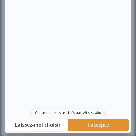
PLAN DU SITE
Accueil
Liste des oeuvres
Liste des comédiens
Recherche avancée
À propos
Nous contacter
Termes et conditions
Politique de confidentialité
Gestion du consentement
© BIZZ Média