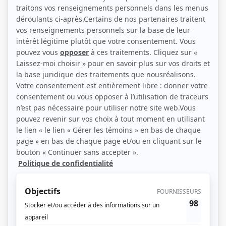
Monologue d'une femme sur les suites de son divorce et les moyens qu'elle a
pris pour refaire surface.
(Source: Répertoire des séries, feuilletons et téléromans québécois, Jean-Yves
Croteau, Pierre Véronneau, Les Publications du Québec)
Liens
Fiche de
La maisonnée: Ben à partir d'astheure
sur Showbizz.net
Genre
Téléthéâtre ou dramatique
Réalisation
Hélène Gedalof
Textes
Louisette Dussault
Musique
Jean-Sébastien Bach