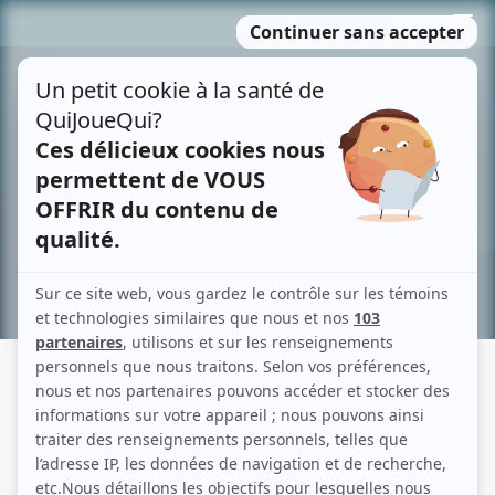
Passer
MENU
au
contenu
Recherche avancée »
LA MAISONNÉE: BEN À PARTIR
D'ASTHEURE
Description sommaire de l'histoire