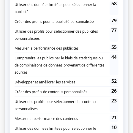
Compagnie de production
Radio-Québec
Diffuseur(s)
Radio-Québec
Dates de diffusion
Le 8 mai 1977
Durée et heure de diffusion
1 épisode au total
Saison 1: Diffusée le dimanche à 19h00
(30 minutes)
Distribution
Louisette Dussault
(
Rôle inconnu
)
Suzanne Mainville
(
Rôle inconnu
)