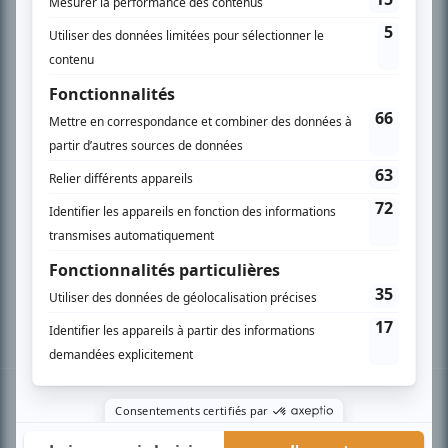
PLAN DU SITE
Accueil
Liste des oeuvres
Liste des comédiens
Recherche avancée
À propos
Nous contacter
Termes et conditions
Politique de confidentialité
Gestion du consentement