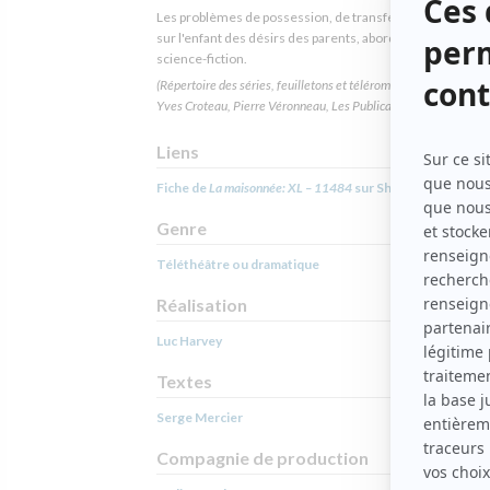
Les problèmes de possession, de transfert et de projecti
sur l'enfant des désirs des parents, abordés sur le mode d
science-fiction.
(Répertoire des séries, feuilletons et téléromans québécois, Jea
Yves Croteau, Pierre Véronneau, Les Publications du Québec)
Liens
Fiche de
La maisonnée: XL – 11484
sur Showbizz.net
Genre
Téléthéâtre ou dramatique
Réalisation
Luc Harvey
Textes
Serge Mercier
Compagnie de production