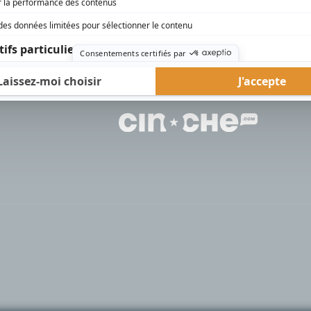
rd Therrien carbure à son petit écran. Celui qu’on surnomme parfois «l’encyclopédie 
1996 à 2001. Sa spécialité: la télé québécoise. On peut l’entendre régulièrement