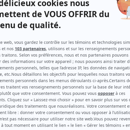
on
Frédérique Collin
(
Rôle inconnu
)
e la
Denis Larue
(
Rôle inconnu
)
Réjean Lefrançois
(
Rôle inconnu
)
n-
Anne Pauzé
(
Rôle inconnu
)
Michel Sébastien
(
Rôle inconnu
)
Guy Thauvette
(
Rôle inconnu
)