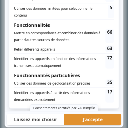
PLAN DU SITE
Accueil
Liste des oeuvres
Liste des comédiens
Recherche avancée
À propos
Nous contacter
Termes et conditions
Politique de confidentialité
Gestion du consentement
© BIZZ Média