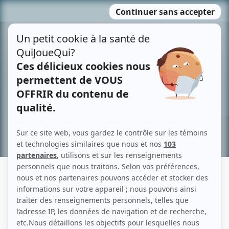
Passer
MENU
au
contenu
Recherche avancée »
LA VIE À DEUX: ANDRÉE ET ROBERT
Description sommaire de l'histoire
La nécessité de partager au quotidien nos sentiments et nos réactions face à
la vie.