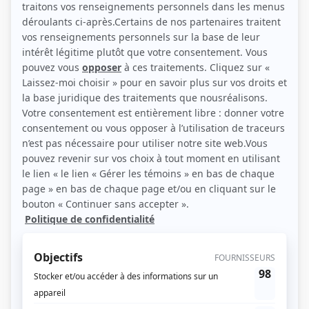
(Source: Répertoire des séries, feuilletons et téléromans québécois, Jean-Yves
Croteau, Pierre Véronneau, Les Publications du Québec)
Liens
Fiche de
La vie à deux: Andrée et Robert
sur Showbizz.net
Genre
Téléthéâtre ou dramatique
Réalisation
Hélène Gedalof
Textes
Raymond Plante
Musique
Gilles Schetagne
Compagnie de production