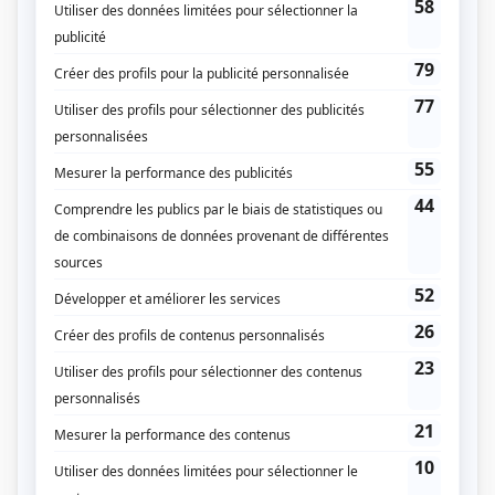
Radio-Québec
Diffuseur(s)
Radio-Québec
Dates de diffusion
Le 7 mars 1978
Durée et heure de diffusion
1 épisode au total
Saison 1: Diffusée le mardi à 21h00
(30 minutes)
Distribution
Louise Laparé
(
Andrée
)
Jean Perraud
(
Robert
)