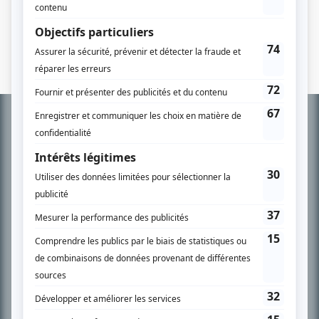
Yves Létourneau
(
Rôle inconnu
)
Informations
complémentaires
À PROPOS
Chroniqueur télé du journal Le Soleil depuis 2001, Richard Therrien carbure à
son petit écran. Celui qu’on surnomme parfois «l’encyclopédie de la
télévision» a d’abord oeuvré au magazine TV Hebdo de 1996 à 2001. Sa
spécialité: la télé québécoise. On peut l’entendre régulièrement commenter
l’actualité télévisuelle au 98,5.
En savoir plus »
SUR LE RÉSEAU BIZZ MÉDIA