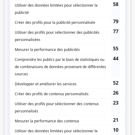
Radio-Québec
Diffuseur(s)
Télé-Québec
Dates de diffusion
Le 18 février 1979
Durée et heure de diffusion
1 épisode au total
Distribution
Pierre Beaudry
(
Rôle inconnu
)
Victor Désy
(
Rôle inconnu
)
Lisette Guertin
(
Rôle inconnu
)