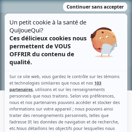
Passer
MENU
au
contenu
Recherche avancée »
CONTRE-JOUR: LE LABYRINTHE
Description sommaire de l'histoire
Un homme se retrouve dans un espace physique réel sans se souvenir de son
passé. II cherche à retrouver avec le peu d'indices qu'il possède l'être qu'il a