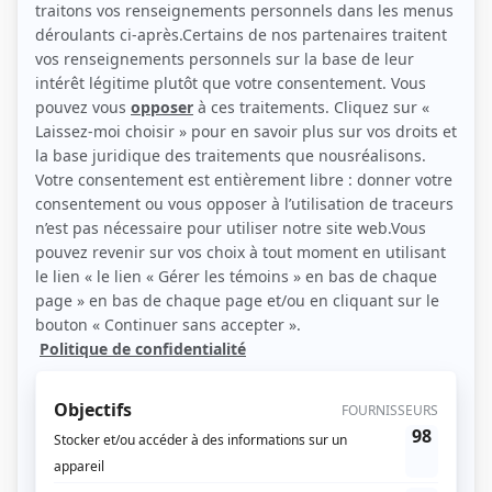
été.
(Source: Télé Presse)
Liens
Fiche de
Contre-jour: Le labyrinthe
sur Showbizz.net
Genre
Téléthéâtre ou dramatique
Réalisation
Guy Leduc
Textes
Fulvio Caccia
Musique
Pink Floyd
Compagnie de production