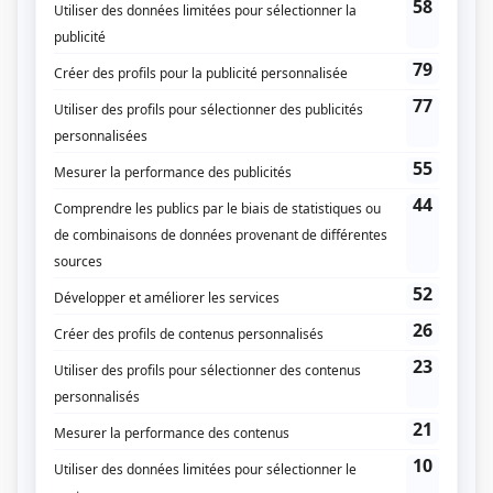
Radio-Québec
Diffuseur(s)
Télé-Québec
Dates de diffusion
Le 13 mai 1979
Durée et heure de diffusion
1 épisode au total
Distribution
André Cartier
(
L'homme
)