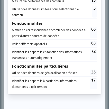
PLAN DU SITE
Accueil
Liste des oeuvres
Liste des comédiens
Recherche avancée
À propos
Nous contacter
Termes et conditions
Politique de confidentialité
Gestion du consentement