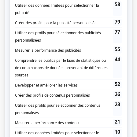
Le 28 janvier 1962
Durée et heure de diffusion
1 épisode au total
Saison 1: Diffusée le dimanche à 21h30
(60 minutes)
Distribution
Jean Duceppe
(
Rôle inconnu
)
Yolande Roy
(
Rôle inconnu
)
Louise Rémy
(
Rôle inconnu
)
Hélène Baillargeon
(
Rôle inconnu
)
René Caron
(
Rôle inconnu
)
Paul Guèvremont
(
Rôle inconnu
)
Jacques Lorain
(
Rôle inconnu
)
Denise Filiatrault
(
Rôle inconnu
)
Georges Bouvier
(
Rôle inconnu
)