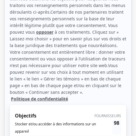
Aucun résumé.
(Qui Joue Qui)
Liens
Fiche de
Théâtre du dimanche: La piastre
sur Showbizz.net
Genre
Téléthéâtre ou dramatique
Textes
Pierre Dagenais
Compagnie de production
Société Radio-Canada
Diffuseur(s)
Radio-Canada
Dates de diffusion