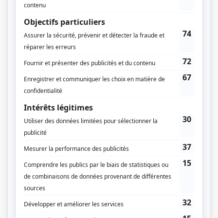
Diffuseur(s)
TVA
Dates de diffusion
Du 6 septembre 1978 au 23 mai 1979
Durée et heure de diffusion
38 épisodes au total
Saison 1: Diffusée chaque mercredi à 20h00
(30 minutes)
Informations supplémentaires
L'émission a été déplacée le mercredi à 19h dès janvier 1979.
Distribution
Janine Sutto
(
Justine Bonenfant
)
Jean-Louis Millette
(
Rosaire Lamoureux
)