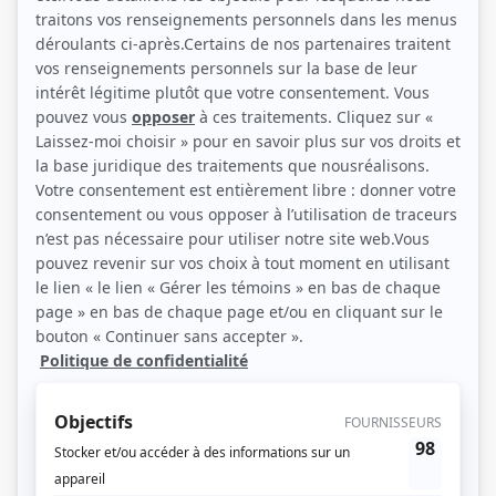
Yvon Leroux, Jean-Louis Millette, Andrée Boucher, Janine Sutto et Mireille
Deyglun (Photo: TVA)
Description sommaire de l'histoire
Dans un immeuble de 12 étages, du drôle de monde, il faut s'attendre à en
rencontrer. Plus spécifiquement à un étage sur lequel une veuve, Justine
Bonenfant, dont la curiosité n'a d'égale que la naïveté, occupe un appartement
voisin de celui de deux célibataires endurcis, qui ne dédaignent pas de se
permettre plusieurs aventures galantes. Justine Bonenfant, de quelle façon,
nul ne le sait, est au courant des activités de tous les locataires. Préoccupée
par les problèmes de tout ce drôle de monde, elle prend des initiatives qui
entraînent fatalement des situations des plus cocasses et loufoques.
(Qui Joue Qui)