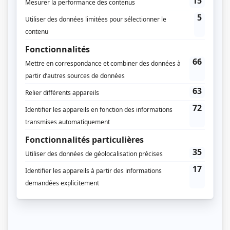
Jean Leclerc
(
Ovide Malo
)
Georges Carrère
(
Conrad Lemoine
)
Mariette Duval
(
Thérèse Lemoine
)
Andrée Boucher
(
Antoinette Lagacé
)
Yvon Leroux
(
Yvon Lagacé
)
Marthe Choquette
(
Rosine Sauriol
)
Sophie Clément
(
Angélique
)
Mireille Deyglun
(
Diane Lagacé
)
Amulette Garneau
(
Pauline Riopelle
)
Pierre Labelle
(
Féréol Sauriol
)
Pierre Laroche
(
Robert Desrochers
)
Élizabeth Lesieur
(
Claire Loranger
)
Yves Massicotte
(
Candide Latendresse
)
Aubert Pallascio
(
Amédée Leroux
)
Guy Provost
(
Robert Riopelle
)
Yvon Deschamps
(
Rôle inconnu
)
Robert Desroches
(
Rôle inconnu
)
Serge Christiaenssens
(
Rôle inconnu
)