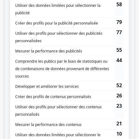
Liens
Fiche de
Drôle de monde
sur Showbizz.net
Genre
Comédie
Réalisation
Michel Petit
Textes
Marcel Gamache
Musique
Édith Butler
Compagnie de production
Télé-Métropole