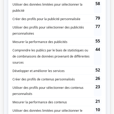
(Source: Répertoire des séries, feuilletons et téléromans québécois, Jean-Yves
Croteau, Pierre Véronneau, Les Publications du Québec)
Liens
Fiche de
Opération-mystère
sur Showbizz.net
Genre
Fiction pour enfants
Réalisation
Rolland Guay
Louis Bédard
Paul Legault
Textes
Léon Dewinne
Compagnie de production
Société Radio-Canada