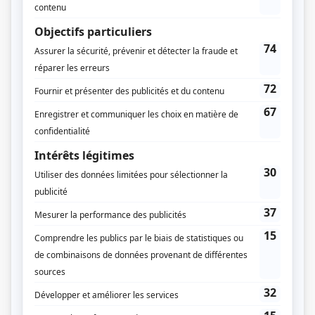
Diffuseur(s)
Radio-Canada
Dates de diffusion
Du 27 juin 1957 au 19 juin 1959
Durée et heure de diffusion
80 épisodes au total
Saison 1: Diffusée chaque mercredi à 17h00
(30 minutes)
Saison 2: Diffusée chaque mercredi à 17h00
(30 minutes)
Distribution
Louise Marleau
(
Luce
)
Hervé Brousseau
(
Luc
)
Marcel Cabay
(
Le professeur Narthon et Arsène
)