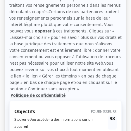
Luce Guilbeault, Marcel Cabay, Georges Groulx, Louise Marleau et Hervé
Brousseau (Photo: Radio-Canada)
Description sommaire de l'histoire
Le professeur Narthon, un vieux savant, complote avec les Martiens en vue de
détruire la Terre. Avec son robot Oscar, il tente dans son laboratoire les
expériences les plus farfelues. Un soir, deux enfants, Luc et Luce, passent près
du manoir où vit le professeur et voient atterrir une soucoupe volante en
provenance de Mars. Deux Martiens, qui ont repéré leur présence, les font
prisonniers. C'est le début d'un long combat, où les enfants chercheront à
empêcher le professeur et les Martiens de mener à bien leurs noirs desseins.