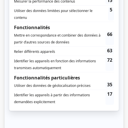
José Rodriguez
(
Oscar
)
Yvette Brind'Amour
(
Altaar
)
Pierre Dufresne
(
Blais
)
Bertrand Gagnon
(
Marcus
)
Pierre Garant
(
Tap
)
Paul Gauthier
(
Sextus
)
Hélène Loiselle
(
Tanagra
)
Alain Michel
(
Rokosky
)
Raymond Poulin
(
Turgeon
)
Gilles Rochette
(
Rustov
)
Yvon Dufour
(
Rôle inconnu
)
Georges Groulx
(
Rôle inconnu
)
Luce Guilbeault
(
Rôle inconnu
)
François Lavigne
(
Rôle inconnu
)
Gérard Poirier
(
Rôle inconnu
)