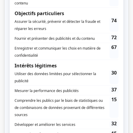
Distribution
Ginette Letondal
(
Pierrette Dufault
)
Roger Garceau
(
Bertrand Dufault
)
Paul Alain
(
Jérôme Nantel
)
Suzanne Avon
(
Françoise Savard
)
Bertrand Gagnon
(
Émile Savard
)
Roger Florent
(
M. Cardinal
)
Germaine Lemyre
(
Angéline Paquin
)
Jean-Louis Paris
(
Charles Gaboury
)
Lucie Ranger
(
Carmen
)
Laurette Fournier
(
Aline
)