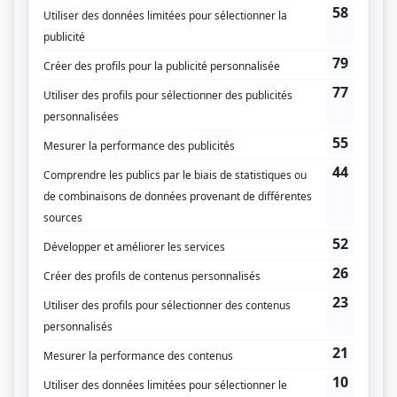
Robert Choquette
Musique
Arthur Foote
Compagnie de production
Société Radio-Canada
Diffuseur(s)
Radio-Canada
Dates de diffusion
Du 15 décembre 1955 au 5 janvier 1956
Durée et heure de diffusion
4 épisodes au total
Saison 1: Diffusée chaque jeudi à 21h00
(30 minutes)