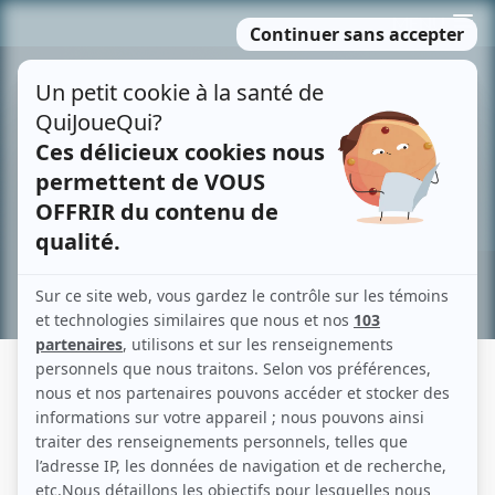
Passer
MENU
au
contenu
Recherche avancée »
QUATUOR: LE BILLET DOUX
Description sommaire de l'histoire
Pierrette Dufault, une jeune mondaine, suscite chez son mari Bertrand une
profonde jalousie. Lors d'une soirée chez des amis, elle se montre intéressée