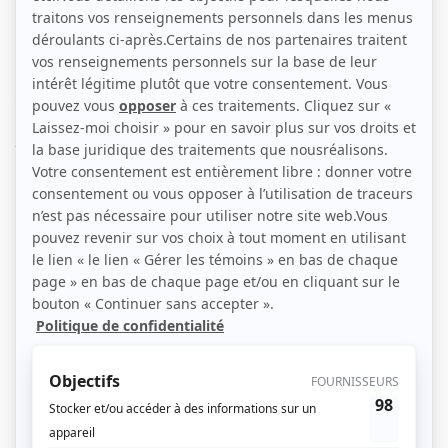
à Jérôme Nantel, un séduisant ingénieur. Après avoir offert à Pierrette un
manteau de fourrure pour Noël, Bertrand trouve dans l'une de ses poches un
billet doux qui lui fait soupçonner une aventure sentimentale. Il laisse éclater
sa colère lors d'une rencontre avec Pierrette et Jérôme. Pour lui donner une
bonne leçon, Pierrette décide d'aller vivre chez des amis, les Savard. Entre-
temps, Bertrand apprend que Jérôme est un cousin éloigné de Pierrette et
que le billet date d'un an et demi. Il ne reste à Bertrand qu'à se guérir de sa
jalousie.
(Source: Répertoire des séries, feuilletons et téléromans québécois, Jean-Yves
Croteau, Pierre Véronneau, Les Publications du Québec)
Liens
Fiche de
Quatuor: Le billet doux
sur Showbizz.net
Genre
Téléthéâtre ou dramatique
Réalisation
Jean Faucher
Textes