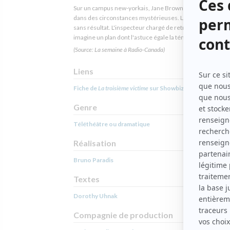
Sur un campus new-yorkais, Jane Brown a été assassinée
dans des circonstances mystérieuses. La police fait enqu
sans résultat. L'inspecteur chargé de retrouver le meurtr
imagine un plan dont l'astuce égale la témérité.
(Source: La semaine à Radio-Canada)
Liens
Fiche de
La troisième victime
sur Showbizz.net
Genre
Téléthéâtre ou dramatique
Réalisation
Bruno Paradis
Textes
Dorothy Uhnak
Compagnie de production