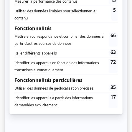
Boudha Bradon
(
le Hollandais
)
Jean Brousseau
(
D’Avignon
)
Louis Cusson
(
Kara
)
Marc Forrez
(
Médecin
)
Bertrand Gagnon
(
Commandant Dupuis
)
Paul Hébert
(
Grand chef Cri
)
Michèle Le Hardy
(
Dame parisienne
)
Roland Lepage
(
Ferrand
)
André Loiseau
(
Algonquin
)
Dyne Mousso
(
Tayona
)
Gérard Poirier
(
Dubois
)
Claude Provencher
(
Pâtre
)
José Rodriguez
(
Lerka et chef iroquois
)
Raymond Royer
(
Onengan
)
Lionel Villeneuve
(
Père Radisson
)
Édouard Woolley
(
Hôte parisien
)
Jack Zolov
(
Indien solitaire
)