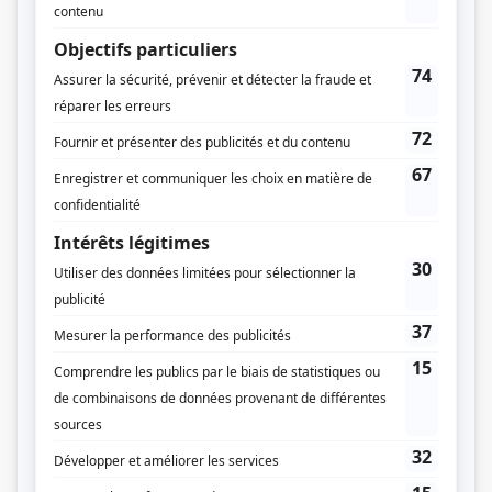
Diffuseur(s)
Radio-Canada
Dates de diffusion
Du 3 février 1957 au 26 janvier 1958
Durée et heure de diffusion
39 épisodes au total
Saison 1: Diffusée chaque dimanche à 17h30
(30 minutes)
Distribution
Jacques Godin
(
Pierre-Esprit Radisson
)
René Caron
(
Médard Chouart des Groseilliers
)
Guy Bélanger
(
Nerjaka
)
Pierre Boucher
(
Père Ragueneau
)