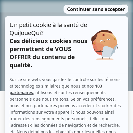
Passer
MENU
au
contenu
Recherche avancée »
RADISSON