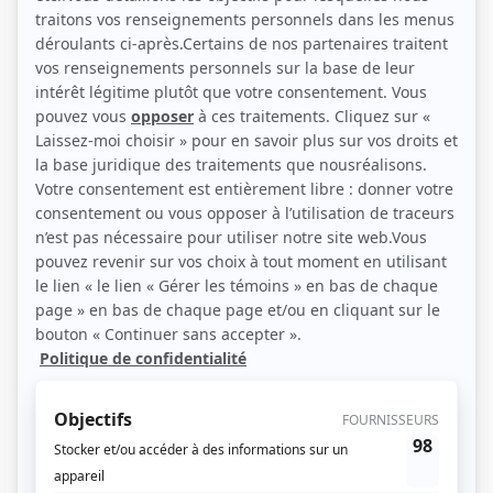
Jacques Godin (Photo: Radio-Canada)
Description sommaire de l'histoire
Pierre-Esprit Radisson, coureur des bois et aventurier intrépide, accompagné
de son fidèle compagnon Des Groseilliers, ouvre la voie de la baie d'Hudson à
force de courage et de ténacité. Longtemps considéré comme un traître, tant
par les Français que par les Anglais et les Indiens, il mène contre vents et
marées une vie passionnante et pleine d'aventures. Radisson découvre ainsi
un pays qu'il apprend à aimer comme il est. Entre la cour d'Angleterre et celle
de France, il cherche les moyens de financer l'entreprise à laquelle il a voué sa
vie: le développement d'un pays qu'il respecte.