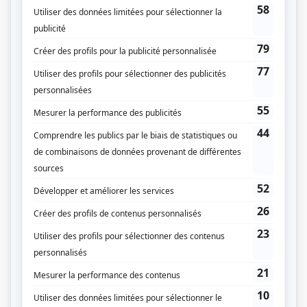
(Source: Répertoire des séries, feuilletons et téléromans québécois, Jean-Yves
Croteau, Pierre Véronneau, Les Publications du Québec)
Liens
Fiche de
Radisson
sur Showbizz.net
Genre
Série
Réalisation
Pierre Gauvreau
Textes
Jean Despréz
John Lucarotti
Renée Normand
Compagnie de production
Société Radio-Canada