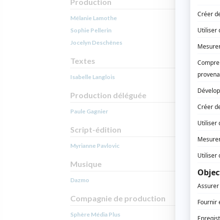
Production
Mélanie Lamothe
Sophie Pellerin
Jocelyn Deschênes
Textes
Isabelle Langlois
Production déléguée
Paule Gagnier
Script-édition
Myrianne Pavlovic
Musique
Dazmo
Compagnie de production
Sphère Média Plus