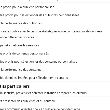
Michèle Sirois
(
Agente immobilière
)
Martin Tremblay
(
Frédéric
)
Frédérick Bouffard
(
Simon
)
François Trudel
(
Philippe
)
Jean-Antoine Charest
(
Sergent-détective Landry
)
Normand Canac-Marquis
(
Médecin
)
Micheline Bernard
(
Mme Aubin
)
Alain Boucher
(
Ronald
)
Roger La Rue
(
Sergent-détective Leduc
)
Marie Cantin
(
Florence
)
Luc Bouillé
(
Mathieu
)
Henri Pardo
(
Agent
)
Yves Bélanger
(
Tourne-Clef
)
Mikhaïl Ahooja
(
Jonathan
)
Louis Champagne
(
Lieutenant-détective Amyot
)
Marie Doyon
(
Policière
)