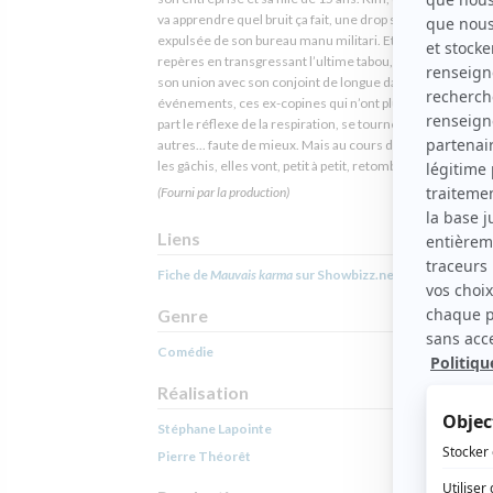
va apprendre quel bruit ça fait, une drop sociale, quand ell
expulsée de son bureau manu militari. Et Sarah perd tous
repères en transgressant l’ultime tabou, sabotant au pas
son union avec son conjoint de longue date. Dépassées pa
événements, ces ex-copines qui n’ont plus rien en comm
part le réflexe de la respiration, se tournent les unes vers
autres... faute de mieux. Mais au cours de cette année de
les gâchis, elles vont, petit à petit, retomber en amitié.
(Fourni par la production)
Liens
Fiche de
Mauvais karma
sur Showbizz.net
Genre
Comédie
Réalisation
Stéphane Lapointe
Pierre Théorêt