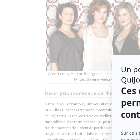
Anick Lemay, Hélène Bourgeois-Leclerc et Julie Le Bre
(Photo: Sphère Média Plus)
Description sommaire de l'histoire
Nathalie voulait l'amour, Kim voulait réussir et Sarah voula
paix. Elles auront exactement le contraire lorsque le dest
réunit, après 18 ans, ces trois ex-meilleures amies, lors 
funérailles qui se termineront... au poste de police! Natha
fraîchement mariée, vient de perdre dans des circonsta
tragiques son mari qui lui laisse, en héritage, sa maîtresse
son entreprise et sa fille de 15 ans. Kim, qui vivait au so