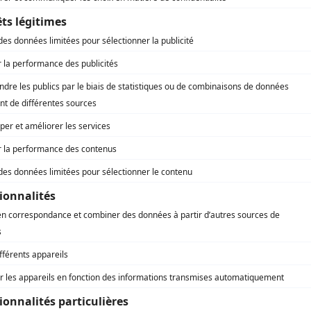
AFFICHER LA SUITE...
)
utien
teau)
utien