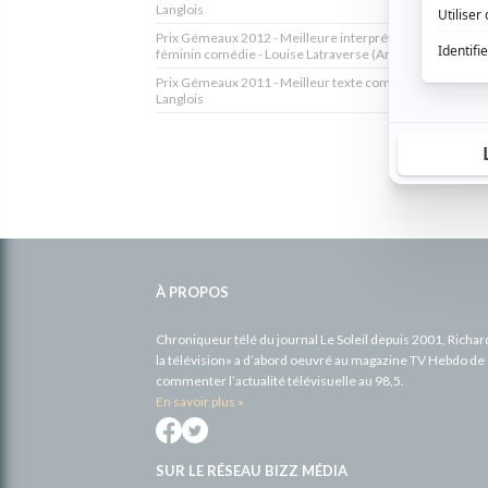
Langlois
Prix Gémeaux 2012 - Meilleure interprétation rôle de so
féminin comédie - Louise Latraverse (Angèle)
Prix Gémeaux 2011 - Meilleur texte comédie - Isabelle
Langlois
Informations
complémentaires
À PROPOS
Chroniqueur télé du journal Le Soleil depuis 2001, Richa
la télévision» a d’abord oeuvré au magazine TV Hebdo de 
commenter l’actualité télévisuelle au 98,5.
En savoir plus »
SUR LE RÉSEAU BIZZ MÉDIA