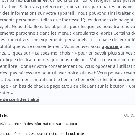
Myriam Leblanc
(
Louise Holmes
)
e est
 ses
Maxime Allard
(
Raphaël Mercier
)
sage
Yanic Truesdale
(
Yan Patrick
)
r les
Bénédicte Décary
(
Véronique
)
un à
 les
Frédéric Desager
(
Raoul Le Garrec
)
 tous
Dominic Philie
(
Pierre-Denis Maréchal
)
André Lacoste
(
VP Yummy
)
Sandrine Bisson
(
Nancy
)
Pierre-Alexandre Fortin
(
Steve
)
Marc Larrivée
(
Employé de RH
)
Martin Rouleau
(
Chum
)
Blaise Tardif
(
Patrick
)
Maxime Tremblay
(
Assistant de Yan
)
Jean-François Boudreau
(
Tourne-clef Gagnier
)
Dominique Quesnel
(
Gina Patry
)
Michel Laperrière
(
Me Pouliot
)
Sylvie-Catherine Beaudoin
(
Rachel Patry
)