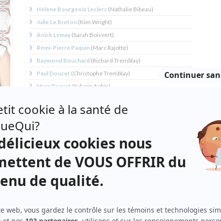
Hélène Bourgeois Leclerc
(
Nathalie Bibeau
)
Julie Le Breton
(
Kim Wright
)
Anick Lemay
(
Sarah Boisvert
)
Rémi-Pierre Paquin
(
Marc Rajotte
)
Raymond Bouchard
(
Richard Tremblay
)
Paul Doucet
(
Christophe Tremblay
)
Marc Paquet
(
Sylvain Aubin
)
Marianne Verville
(
Violette Casavant
)
Sébastien Roberts
(
Shawn Parker
)
ton
Marilyse Bourke
(
Isabelle Brouillard
)
Benoît Gouin
(
Jean-François Casavant
)
Geneviève Brouillette
(
Mélissa Parenteau
)
Louise Latraverse
(
Angèle
)
it la
in
Nathalie Claude
(
Lucille
)
de
Vincent Leclerc
(
Nicolas Côté
)
lie,
Judith Baribeau
(
Kim White
)
nces
,
Jean-Carl Boucher
(
Jérémie Côté-Barrette
)
mmet,