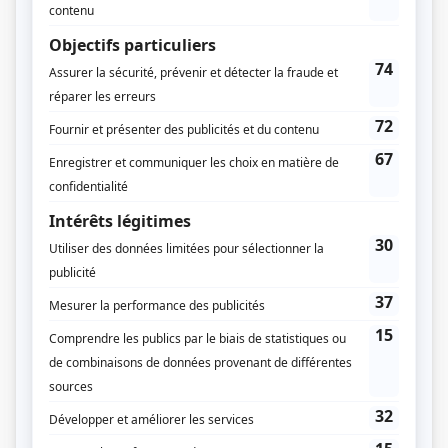
Avec un grand A: Pauline et Renée
(
Renée
)
L'emprise
(
Une amie
)
La Maison Deschênes
(
Marie-Claude
)
La clé des champs
(
Rôle inconnu
)
Le 101 ouest, avenue des Pins
(
Linda Lamar
)
Poivre et sel
(
Sylvie Labelle
)
Vaut mieux en rire
(
Rôle inconnu
)
Pour adultère, votre honneur
(
Rôle inconnu
)
Féminin pluriel
(
Janine Joubert
)
Chez Denise
(
Rôle inconnu
)
Grand-papa
(
Claudette Lamontagne
)
Chère Isabelle
(
Virginie Thompson
)
La Petite Patrie
(
Hélène
)
Les Berger
(
Eva
)
Cré Basile
(
Rôle inconnu
)
Ti-Jean Caribou
(
Rôle inconnu
)
Rue de l'Anse
(
Georgette Labbé
)