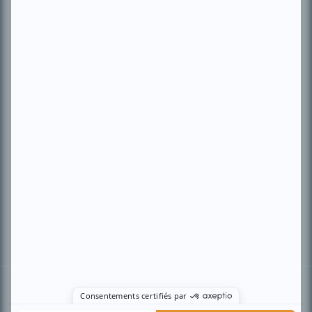
PLAN DU SITE
Accueil
Liste des oeuvres
Liste des comédiens
Recherche avancée
À propos
Nous contacter
Termes et conditions
Politique de confidentialité
Gestion du consentement