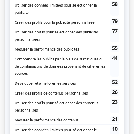
Prix Gémeaux 2007 - Meilleure interprétation rôle de soutien féminin
téléroman - Carmen Ducharme - La promesse
Personnages
Nous
(
Carmel Lavallée-Denicourt
)
Les Simone
(
Grand-mère de Laurence
)
Ruptures
(
France Moreau
2017
)
30 vies
(
Monique Duhamel
2013
)
Mauvais karma
(
Angèle
)
La promesse
(
Carmen Ducharme
)
Le coeur découvert
(
Marguerite
)
Le retour
(
Maggie Caporucci
)
Les héritiers Duval
(
Denise Laurier
)
La Révolution française : Les années lumière
(
Louise-Félicité de Croy
d'Havré, Mme de Tourzel
)
Avec un grand A: L'amour qui n'en finit plus
(
Charlotte Ménard
)